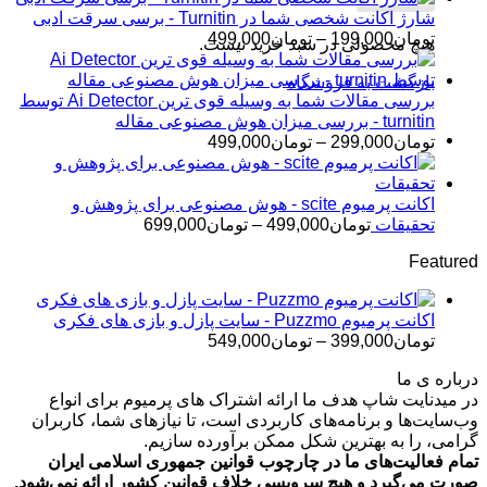
تومان145,000
شارژ اکانت شخصی شما در Turnitin - برسی سرقت ادبی
تا
محدوده
تومان
199,000
–
تومان
499,000
هیچ محصولی در سبد خرید نیست.
تومان399,000
قیمت:
تومان199,000
بازگشت به فروشگاه
تا
بررسی مقالات شما به وسیله قوی ترین Ai Detector توسط
تومان499,000
turnitin - بررسی میزان هوش مصنوعی مقاله
محدوده
تومان
299,000
–
تومان
499,000
قیمت:
تومان299,000
تا
اکانت پرمیوم scite - هوش مصنوعی برای پژوهش و
تومان499,000
محدوده
تحقیقات
تومان
499,000
–
تومان
699,000
قیمت:
Featured
تومان499,000
تا
تومان699,000
اکانت پرمیوم Puzzmo - سایت پازل و بازی های فکری
محدوده
تومان
399,000
–
تومان
549,000
قیمت:
درباره ی ما
تومان399,000
در میدنایت شاپ هدف ما ارائه اشتراک های پرمیوم برای انواع
تا
وب‌سایت‌ها و برنامه‌های کاربردی است، تا نیازهای شما، کاربران
تومان549,000
گرامی، را به بهترین شکل ممکن برآورده سازیم.
تمام فعالیت‌های ما در چارچوب قوانین جمهوری اسلامی ایران
صورت می‌گیرد و هیچ سرویسی خلاف قوانین کشور ارائه نمی‌شود.