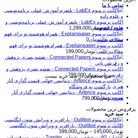
تماس با ما
اکانت پرمیوم LabEx - پلتفرم آموزش عملی برنامه‌نویسی و
ورود / عضویت
علوم داده
تومان
1,299,000
سبد خرید /
تومان
0
اکانت پرمیوم Explainpaper - همراه هوشمند تو برای فهم
مقالات علمی
تومان
199,000
اکانت پرمیوم Connected Papers - نقشه بصری پژوهش و
رفرنس یابی
تومان
799,000
هیچ محصولی در سبد خرید نیست.
بازگشت به فروشگاه
اکانت پرمیوم Artprice - دیتابیس جهانی قیمت ‌گذاری آثار
تسویه حساب
+
هنری
تومان
799,000
پرفروش ترین محصولات
سبد خرید
اکانت پرمیوم Quillbot - پارافریز و ویرایش متون انگلیسی
محدوده
تومان
145,000
–
تومان
399,000
قیمت: