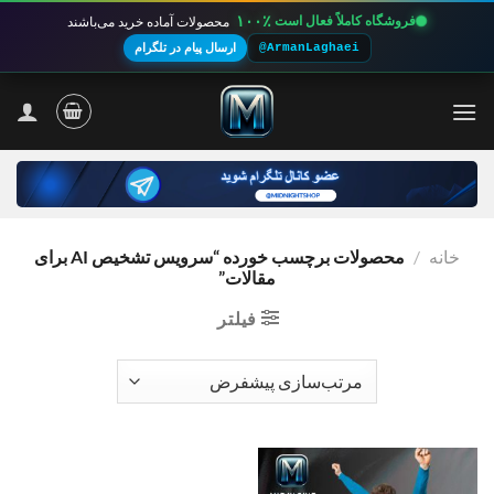
۱۰۰٪
فروشگاه کاملاً فعال است
محصولات آماده خرید می‌باشند
@ArmanLaghaei
ارسال پیام در تلگرام
Ski
t
conten
خانه
/
محصولات برچسب خورده “سرویس تشخیص AI برای
مقالات”
فیلتر