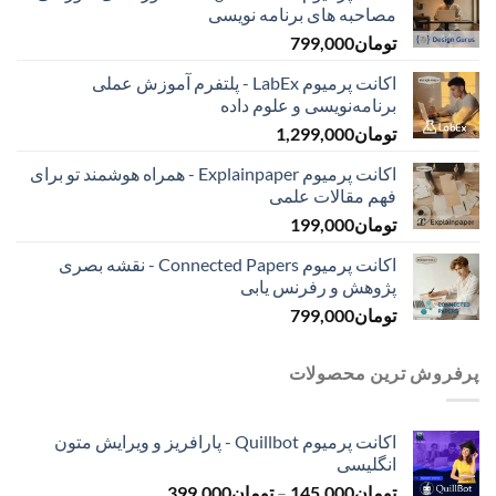
مصاحبه ‌های برنامه نویسی
تومان
799,000
اکانت پرمیوم LabEx - پلتفرم آموزش عملی
برنامه‌نویسی و علوم داده
تومان
1,299,000
اکانت پرمیوم Explainpaper - همراه هوشمند تو برای
فهم مقالات علمی
تومان
199,000
اکانت پرمیوم Connected Papers - نقشه بصری
پژوهش و رفرنس یابی
تومان
799,000
پرفروش ترین محصولات
اکانت پرمیوم Quillbot - پارافریز و ویرایش متون
انگلیسی
محدوده
تومان
145,000
–
تومان
399,000