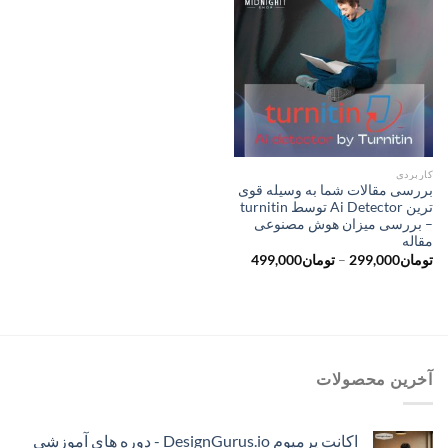
کاربردی
بررسی مقالات شما به وسیله قوی
ترین Ai Detector توسط turnitin
– بررسی میزان هوش مصنوعی
مقاله
محدوده
تومان
299,000
–
تومان
499,000
قیمت:
تومان299,000
تا
تومان499,000
آخرین محصولات
اکانت پرمیوم DesignGurus.io - دوره ‌های آموزشی