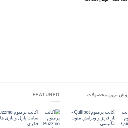
قیمت:
تومان299,000
تا
تومان499,000
وش ترین محصولات
FEATURED
اکانت پرمیوم Quillbot -
پارافریز و ویرایش متون
سایت پازل و بازی ها
انگلیسی
فکری