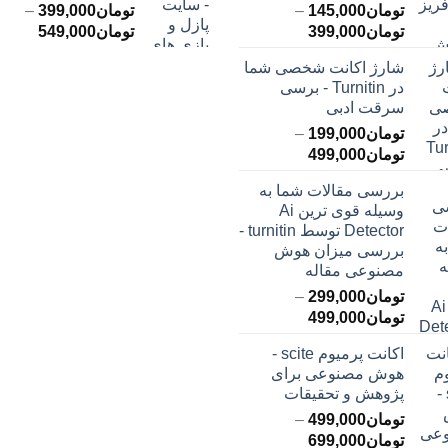
تومان
145,000
–
تومان
399,000
–
محدوده
محدود
تومان
399,000
تومان
549,000
قیمت:
قیمت:
شارژ اکانت شخصی شما
تومان145,000
ت
در Turnitin - برسی
تا
تا
سرقت ادبی
تومان399,000
تومان549,000
تومان
199,000
–
محدوده
تومان
499,000
قیمت:
بررسی مقالات شما به
تومان199,000
وسیله قوی ترین Ai
تا
Detector توسط turnitin -
تومان499,000
بررسی میزان هوش
مصنوعی مقاله
تومان
299,000
–
محدوده
تومان
499,000
قیمت:
اکانت پرمیوم scite -
تومان299,000
هوش مصنوعی برای
تا
پژوهش و تحقیقات
تومان499,000
تومان
499,000
–
محدوده
تومان
699,000