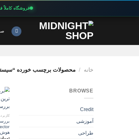
فروشگاه کاملاً 
Ski
t
صف
conten
خانه
/
محصولات برچسب خورده “سیست
BROWSE
Credit
کاربرد
آموزشی
هوش م
طراحی
تومان