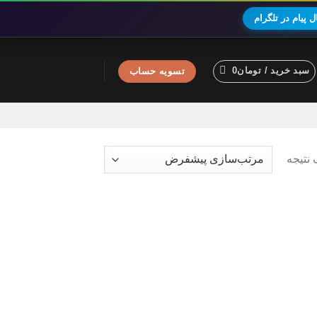
 پیام در تلگرام
سبد خرید /
تومان
0
تسویه حساب
نتیجه