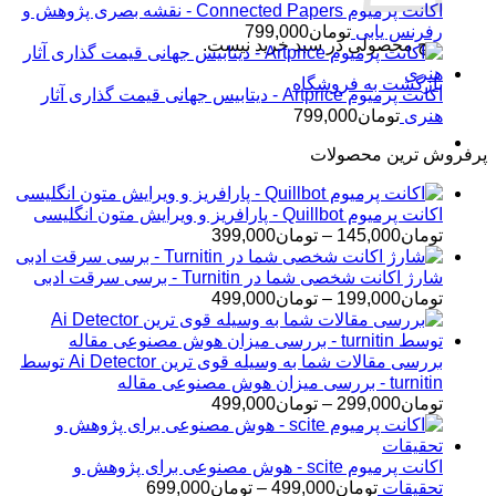
اکانت پرمیوم Connected Papers - نقشه بصری پژوهش و
رفرنس یابی
تومان
799,000
هیچ محصولی در سبد خرید نیست.
بازگشت به فروشگاه
اکانت پرمیوم Artprice - دیتابیس جهانی قیمت ‌گذاری آثار
هنری
تومان
799,000
پرفروش ترین محصولات
اکانت پرمیوم Quillbot - پارافریز و ویرایش متون انگلیسی
محدوده
تومان
145,000
–
تومان
399,000
قیمت:
تومان145,000
شارژ اکانت شخصی شما در Turnitin - برسی سرقت ادبی
تا
محدوده
تومان
199,000
–
تومان
499,000
تومان399,000
قیمت:
تومان199,000
تا
بررسی مقالات شما به وسیله قوی ترین Ai Detector توسط
تومان499,000
turnitin - بررسی میزان هوش مصنوعی مقاله
محدوده
تومان
299,000
–
تومان
499,000
قیمت:
تومان299,000
تا
اکانت پرمیوم scite - هوش مصنوعی برای پژوهش و
تومان499,000
محدوده
تحقیقات
تومان
499,000
–
تومان
699,000