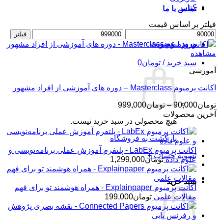
کتاب
تماس با ما
فیلتر بر اساس قیمت
حداقل
حداکثر
فیلتر
قیمت
قیمت
ورود / عضویت
مشاهده
سبد خرید /
تومان
0
آموزشی
اکانت پرمیوم Masterclass – دوره های آموزشی از افراد مشهور
محدوده
تومان
90,000
–
تومان
999,000
قیمت:
آخرین محصولات
هیچ محصولی در سبد خرید نیست.
تومان90,000
تا
بازگشت به فروشگاه
تومان999,000
اکانت پرمیوم LabEx - پلتفرم آموزش عملی برنامه‌نویسی و
تسویه حساب
+
علوم داده
تومان
1,299,000
سبد خرید
اکانت پرمیوم Explainpaper - همراه هوشمند تو برای فهم
مقالات علمی
تومان
199,000