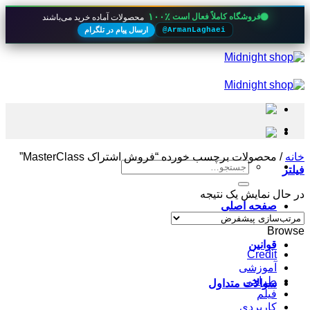
۱۰۰٪
فروشگاه کاملاً فعال است
محصولات آماده خرید می‌باشند
ارسال پیام در تلگرام
@ArmanLaghaei
Skip
to
content
خانه
/
محصولات برچسب خورده “فروش اشتراک MasterClass”
جستجو
فیلتر
برای:
در حال نمایش یک نتیجه
صفحه اصلی
Browse
قوانین
Credit
آموزشی
طراحی
سوالات متداول
فیلم
کاربردی