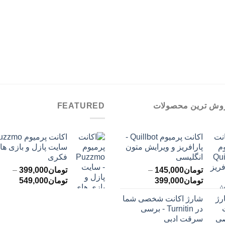
وش ترین محصولات
FEATURED
اکانت پرمیوم Quillbot -
پارافریز و ویرایش متون
سایت پازل و بازی ها
انگلیسی
فکری
تومان
145,000
–
تومان
399,000
–
محدوده
محدود
تومان
399,000
تومان
549,000
قیمت:
قیمت:
شارژ اکانت شخصی شما
تومان145,000
ت
در Turnitin - برسی
تا
تا
سرقت ادبی
تومان399,000
تومان549,000