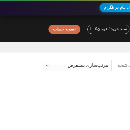
 پیام در تلگرام
سبد خرید /
تومان
0
تسویه حساب
نتیجه