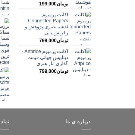
تومان
199,000
اکانت پرمیوم
Connected Papers -
نقشه بصری پژوهش و
رفرنس یابی
تومان
799,000
اکانت پرمیوم Artprice -
دیتابیس جهانی قیمت
‌گذاری آثار هنری
تومان
799,000
درباره ی ما
نماد 