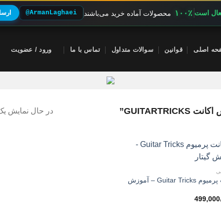
۱۰۰٪
فعال است
@ArmanLaghaei
ارسال
محصولات آماده خرید می‌باشند
حه اصلی
قوانین
سوالات متداول
تماس با ما
ورود / عضویت
GUITART”
در حال نمایش یک 
ی
اکانت پرمیوم Guitar Tricks – آموزش
499,000