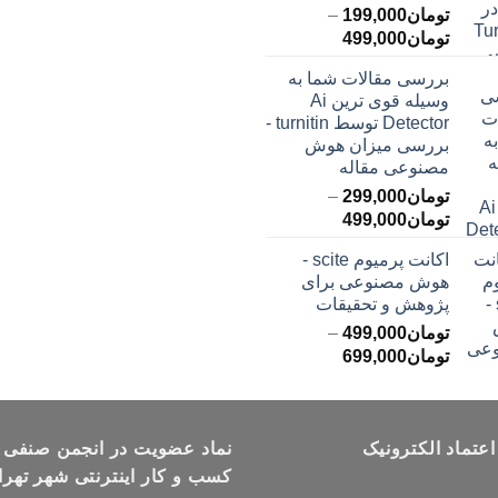
تومان
199,000
–
محدوده
تومان
499,000
قیمت:
بررسی مقالات شما به
تومان199,000
وسیله قوی ترین Ai
تا
Detector توسط turnitin -
تومان499,000
بررسی میزان هوش
مصنوعی مقاله
تومان
299,000
–
محدوده
تومان
499,000
قیمت:
اکانت پرمیوم scite -
تومان299,000
هوش مصنوعی برای
تا
پژوهش و تحقیقات
تومان499,000
تومان
499,000
–
محدوده
تومان
699,000
قیمت:
تومان499,000
تا
اعتماد الکترونیک
تومان699,000
نماد عضویت در انجمن صنفی
کسب و کار اینترنتی شهر تهرا