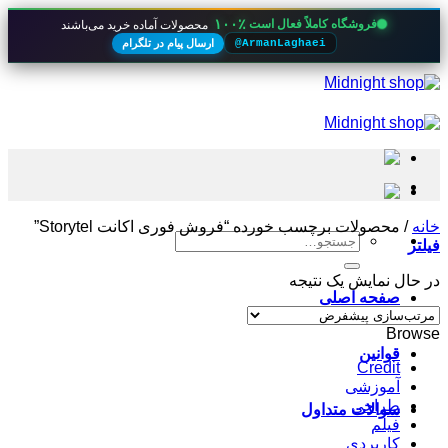
۱۰۰٪
فروشگاه کاملاً فعال است
محصولات آماده خرید می‌باشند
ارسال پیام در تلگرام
@ArmanLaghaei
Skip
to
content
خانه
/
محصولات برچسب خورده “فروش فوری اکانت Storytel”
جستجو
فیلتر
برای:
در حال نمایش یک نتیجه
صفحه اصلی
Browse
قوانین
Credit
آموزشی
طراحی
سوالات متداول
فیلم
کاربردی