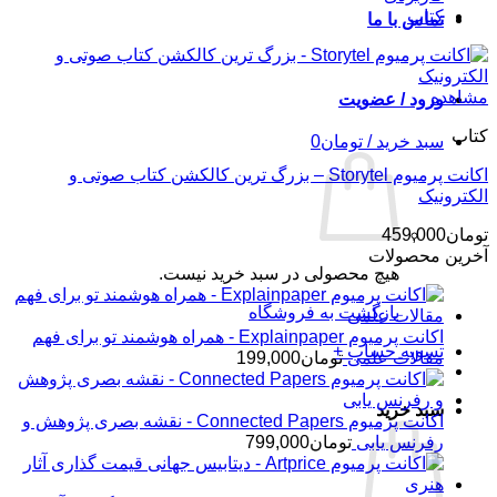
کتاب
تماس با ما
مشاهده
ورود / عضویت
کتاب
سبد خرید /
تومان
0
اکانت پرمیوم Storytel – بزرگ ترین کالکشن کتاب صوتی و
الکترونیک
تومان
459,000
آخرین محصولات
هیچ محصولی در سبد خرید نیست.
بازگشت به فروشگاه
اکانت پرمیوم Explainpaper - همراه هوشمند تو برای فهم
تسویه حساب
+
مقالات علمی
تومان
199,000
سبد خرید
اکانت پرمیوم Connected Papers - نقشه بصری پژوهش و
رفرنس یابی
تومان
799,000