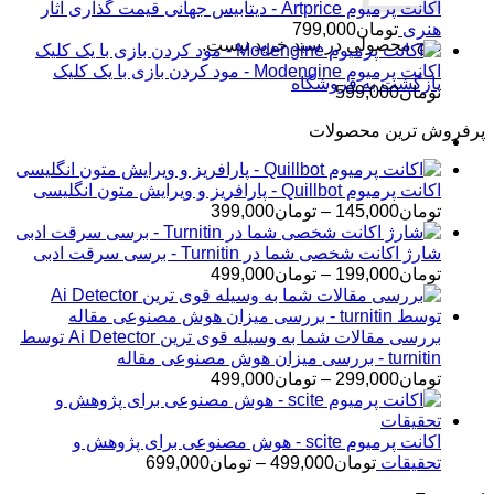
اکانت پرمیوم Artprice - دیتابیس جهانی قیمت ‌گذاری آثار
هنری
تومان
799,000
هیچ محصولی در سبد خرید نیست.
اکانت پرمیوم Modengine - مود کردن بازی با یک کلیک
بازگشت به فروشگاه
تومان
599,000
پرفروش ترین محصولات
اکانت پرمیوم Quillbot - پارافریز و ویرایش متون انگلیسی
محدوده
تومان
145,000
–
تومان
399,000
قیمت:
تومان145,000
شارژ اکانت شخصی شما در Turnitin - برسی سرقت ادبی
تا
محدوده
تومان
199,000
–
تومان
499,000
تومان399,000
قیمت:
تومان199,000
تا
بررسی مقالات شما به وسیله قوی ترین Ai Detector توسط
تومان499,000
turnitin - بررسی میزان هوش مصنوعی مقاله
محدوده
تومان
299,000
–
تومان
499,000
قیمت:
تومان299,000
تا
اکانت پرمیوم scite - هوش مصنوعی برای پژوهش و
تومان499,000
محدوده
تحقیقات
تومان
499,000
–
تومان
699,000
قیمت: