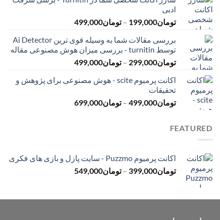
تومان145,000
ادبی
تا
محدوده
تومان
199,000
–
تومان
499,000
تومان399,000
قیمت:
بررسی مقالات شما به وسیله قوی ترین Ai Detector
تومان199,000
توسط turnitin - بررسی میزان هوش مصنوعی مقاله
تا
محدوده
تومان
299,000
–
تومان
499,000
تومان499,000
قیمت:
اکانت پرمیوم scite - هوش مصنوعی برای پژوهش و
تومان299,000
تحقیقات
تا
محدوده
تومان
499,000
–
تومان
699,000
تومان499,000
قیمت:
تومان499,000
FEATURED
تا
تومان699,000
اکانت پرمیوم Puzzmo - سایت پازل و بازی های فکری
محدوده
تومان
399,000
–
تومان
549,000
قیمت:
تومان399,000
تا
تومان549,000