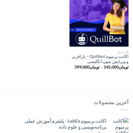
کاربردی
اکانت پرمیوم Quillbot – پارافریز
و ویرایش متون انگلیسی
محدوده
تومان
145,000
–
تومان
399,000
قیمت:
تومان145,000
تا
تومان399,000
آخرین محصولات
اکانت پرمیوم LabEx - پلتفرم آموزش عملی
برنامه‌نویسی و علوم داده