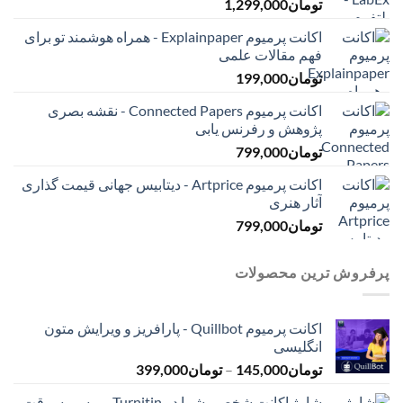
تومان
1,299,000
اکانت پرمیوم Explainpaper - همراه هوشمند تو برای
فهم مقالات علمی
تومان
199,000
اکانت پرمیوم Connected Papers - نقشه بصری
پژوهش و رفرنس یابی
تومان
799,000
اکانت پرمیوم Artprice - دیتابیس جهانی قیمت ‌گذاری
آثار هنری
تومان
799,000
پرفروش ترین محصولات
اکانت پرمیوم Quillbot - پارافریز و ویرایش متون
انگلیسی
محدوده
تومان
145,000
–
تومان
399,000
قیمت:
شارژ اکانت شخصی شما در Turnitin - برسی سرقت