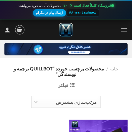
۱۰۰٪
فروشگاه کاملاً فعال است
محصولات آماده خرید می‌باشند
@ArmanLaghaei
ارسال پیام در تلگرام
Ski
t
conten
خانه
/
محصولات برچسب خورده “QUILLBOT ترجمه و
نویسندگی”
فیلتر