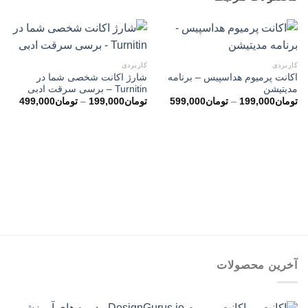
کاربردی
کاربردی
اکانت پرمیوم هداسپیس – برنامه
شارژ اکانت شخصی شما در
مدیتیشن
Turnitin – برسی سرقت ادبی
محدوده
محدو
تومان
199,000
–
تومان
599,000
تومان
199,000
–
تومان
499,000
قیمت:
قیمت
تومان199,000
تا
تا
تومان599,000
تومان99,000
آخرین محصولات
اکانت پرمیوم DesignGurus.io - دوره ‌های آموزشی