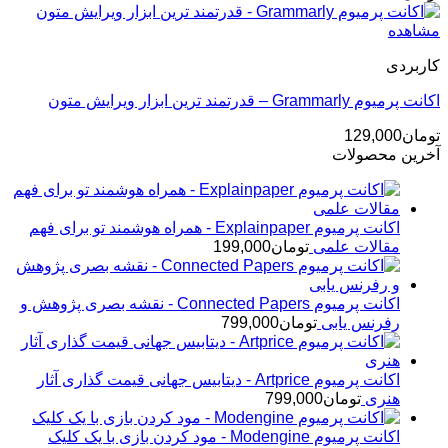
مشاهده
کاربردی
اکانت پرمیوم Grammarly – قدرتمند ترین ابزار ویرایش متون
تومان
129,000
آخرین محصولات
اکانت پرمیوم Explainpaper - همراه هوشمند تو برای فهم
مقالات علمی
تومان
199,000
اکانت پرمیوم Connected Papers - نقشه بصری پژوهش و
رفرنس یابی
تومان
799,000
اکانت پرمیوم Artprice - دیتابیس جهانی قیمت ‌گذاری آثار
هنری
تومان
799,000
اکانت پرمیوم Modengine - مود کردن بازی با یک کلیک