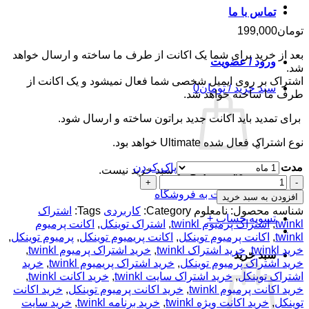
تماس با ما
تومان
199,000
بعد از خرید برای شما یک اکانت از طرف ما ساخته و ارسال خواهد
ورود / عضویت
شد.
اشتراک بر روی ایمیل شخصی شما فعال نمیشود و یک اکانت از
سبد خرید /
تومان
0
طرف ما ساخته خواهد شد.
برای تمدید باید اکانت جدید براتون ساخته و ارسال شود.
نوع اشتراک فعال شده Ultimate خواهد بود.
مدت
پاک کردن
هیچ محصولی در سبد خرید نیست.
اکانت
پرمیوم
بازگشت به فروشگاه
افزودن به سبد خرید
شخصی
شناسه محصول:
نامعلوم
Category:
کاربردی
Tags:
اشتراک
تسویه حساب
+
Twinkl
twinkl
,
اشتراک پرمیوم twinkl
,
اشتراک توینکل
,
اکانت پرمیوم
-
twinkl
,
اکانت پرمیوم توینکل
,
اکانت پریمیوم توینکل
,
پرمیوم توینکل
,
منبع
خرید twinkl
,
خرید اشتراک twinkl
,
خرید اشتراک پرمیوم twinkl
,
سبد خرید
مطالب
خرید اشتراک پرمیوم توینکل
,
خرید اشتراک پریمیوم twinkl
,
خرید
تدریس
اشتراک توینکل
,
خرید اشتراک سایت twinkl
,
خرید اکانت twinkl
,
برای
خرید اکانت پرمیوم twinkl
,
خرید اکانت پرمیوم توینکل
,
خرید اکانت
معلمان
توینکل
,
خرید اکانت ویژه twinkl
,
خرید برنامه twinkl
,
خرید سایت