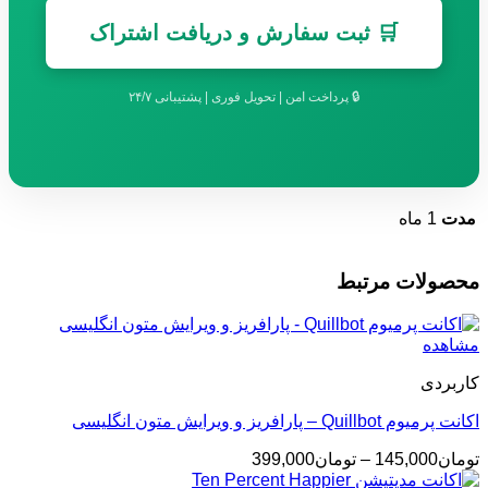
🛒 ثبت سفارش و دریافت اشتراک
🔒 پرداخت امن | تحویل فوری | پشتیبانی ۲۴/۷
مدت
1 ماه
محصولات مرتبط
مشاهده
کاربردی
اکانت پرمیوم Quillbot – پارافریز و ویرایش متون انگلیسی
محدوده
تومان
145,000
–
تومان
399,000
قیمت: