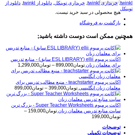
زبان
twinkl
,
خریداری twinkl
,
خریداری توینکل
,
دانلود از twinkl
,
دانلود از
انگلیسی
توینکل
عدد
هیچ محصولی در سبد خرید نیست.
بازگشت به فروشگاه
همچنین ممکن است دوست داشته باشید;
اکانت پرمیوم ellii (ESL LIBRARY سابق) - منابع تدریس
محدوده
برای معلمان زبان
تومان
899,000
–
تومان
1,299,000
قیمت:
تومان
تا
اکانت پرمیوم teachstarter - منبع مطالب تدریس برای
تومان1,299,000
محدوده
معلمان زبان انگلیسی
تومان
399,000
–
تومان
899,000
قیمت:
توم
تا
اکانت پرمیوم Super Teacher Worksheets - بزرگ ترین
تومان899,000
سایت منابع تدریس معلمان زبان
تومان
159,000
–
محدوده
تومان
199,000
قیمت:
توضیحات
تومان159,000
توضیحات تکمیلی
تا