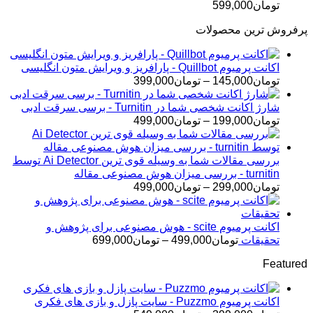
تومان
599,000
پرفروش ترین محصولات
اکانت پرمیوم Quillbot - پارافریز و ویرایش متون انگلیسی
محدوده
تومان
145,000
–
تومان
399,000
قیمت:
تومان145,000
شارژ اکانت شخصی شما در Turnitin - برسی سرقت ادبی
تا
محدوده
تومان
199,000
–
تومان
499,000
تومان399,000
قیمت:
تومان199,000
تا
بررسی مقالات شما به وسیله قوی ترین Ai Detector توسط
تومان499,000
turnitin - بررسی میزان هوش مصنوعی مقاله
محدوده
تومان
299,000
–
تومان
499,000
قیمت:
تومان299,000
تا
اکانت پرمیوم scite - هوش مصنوعی برای پژوهش و
تومان499,000
محدوده
تحقیقات
تومان
499,000
–
تومان
699,000
قیمت:
Featured
تومان499,000
تا
تومان699,000
اکانت پرمیوم Puzzmo - سایت پازل و بازی های فکری