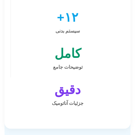
۱۲+
سیستم بدنی
کامل
توضیحات جامع
دقیق
جزئیات آناتومیک