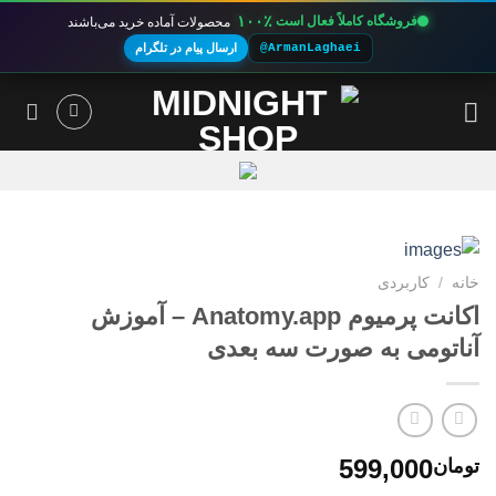
۱۰۰٪
فروشگاه کاملاً فعال است
محصولات آماده خرید می‌باشند
@ArmanLaghaei
ارسال پیام در تلگرام
Ski
t
conten
خانه
/
کاربردی
اکانت پرمیوم Anatomy.app – آموزش
آناتومی به صورت سه بعدی
599,000
تومان