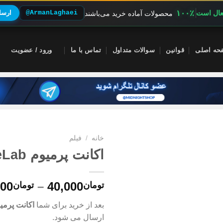
۱۰۰٪
فعال است
@ArmanLaghaei
ارسال
محصولات آماده خرید می‌باشند
حه اصلی
قوانین
سوالات متداول
تماس با ما
ورود / عضویت
خانه
/
فیلم
اکانت پرمیوم AnimeLab
000
–
40,000
تومان
تومان
بعد از خرید برای شما
اکانت پرمیوم eLab
ارسال می شود.