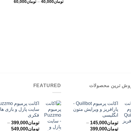
محدوده
تا
تومان
40,000
–
تومان
60,000
قیمت:
تومان120,000
توما
تا
تومان60,000
وش ترین محصولات
FEATURED
اکانت پرمیوم Quillbot -
پارافریز و ویرایش متون
سایت پازل و بازی ها
انگلیسی
فکری
تومان
145,000
–
تومان
399,000
–
محدوده
محدود
تومان
399,000
تومان
549,000