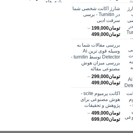
قیمت:
قیمت:
شارژ اکانت شخصی شما
تومان145,000
ت
در Turnitin - برسی
تا
تا
سرقت ادبی
تومان399,000
تومان549,000
تومان
199,000
–
محدوده
تومان
499,000
قیمت:
بررسی مقالات شما به
تومان199,000
وسیله قوی ترین Ai
تا
Detector توسط turnitin -
تومان499,000
بررسی میزان هوش
مصنوعی مقاله
تومان
299,000
–
محدوده
تومان
499,000
قیمت:
اکانت پرمیوم scite -
تومان299,000
هوش مصنوعی برای
تا
پژوهش و تحقیقات
تومان499,000
تومان
499,000
–
محدوده
تومان
699,000
قیمت:
تومان499,000