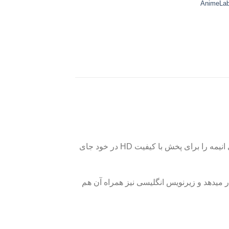
سایت Anime Lab به نوعی نت فلیکسی برای طرفداران دنیای انیمه محسوب میشود که یکی از بزرگ ترین آرشیو های انیمه را برای پخش با کیفیت HD در خود جای
نگلیسی قرار میدهد و زیرنویس انگلیسی نیز همراه آن هم