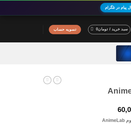
 پیام در تلگرام
سبد خرید /
تومان
0
تسویه حساب
محدوده
60,
قیمت:
Anim
تومان40,000
تا