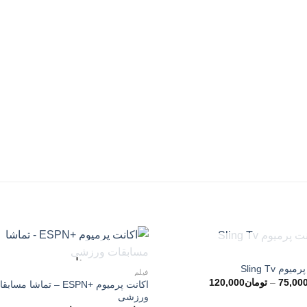
ناموجود
ناموجود
وم Sling Tv
فیلم
محدوده
75,00
–
تومان
120,000
اکانت پرمیوم +ESPN – تماشا مسا
قیمت:
ورزشی
تومان75,000