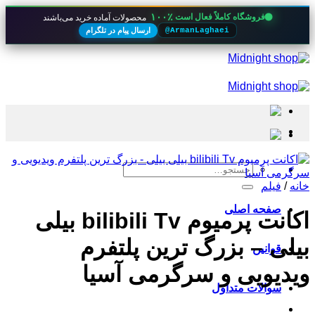
۱۰۰٪
فروشگاه کاملاً فعال است
محصولات آماده خرید می‌باشند
ارسال پیام در تلگرام
@ArmanLaghaei
Skip
to
content
جستجو
برای:
خانه
/
فیلم
صفحه اصلی
اکانت پرمیوم bilibili Tv بیلی
بیلی – بزرگ ترین پلتفرم
قوانین
ویدیویی و سرگرمی آسیا
سوالات متداول