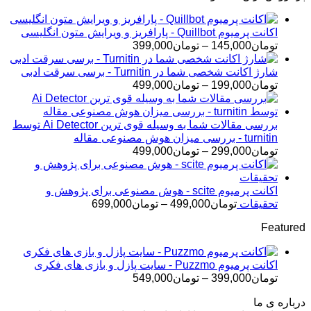
اکانت پرمیوم Quillbot - پارافریز و ویرایش متون انگلیسی
محدوده
تومان
145,000
–
تومان
399,000
قیمت:
تومان145,000
شارژ اکانت شخصی شما در Turnitin - برسی سرقت ادبی
تا
محدوده
تومان
199,000
–
تومان
499,000
تومان399,000
قیمت:
تومان199,000
تا
بررسی مقالات شما به وسیله قوی ترین Ai Detector توسط
تومان499,000
turnitin - بررسی میزان هوش مصنوعی مقاله
محدوده
تومان
299,000
–
تومان
499,000
قیمت:
تومان299,000
تا
اکانت پرمیوم scite - هوش مصنوعی برای پژوهش و
تومان499,000
محدوده
تحقیقات
تومان
499,000
–
تومان
699,000
قیمت:
Featured
تومان499,000
تا
تومان699,000
اکانت پرمیوم Puzzmo - سایت پازل و بازی های فکری
محدوده
تومان
399,000
–
تومان
549,000
قیمت:
درباره ی ما
تومان399,000