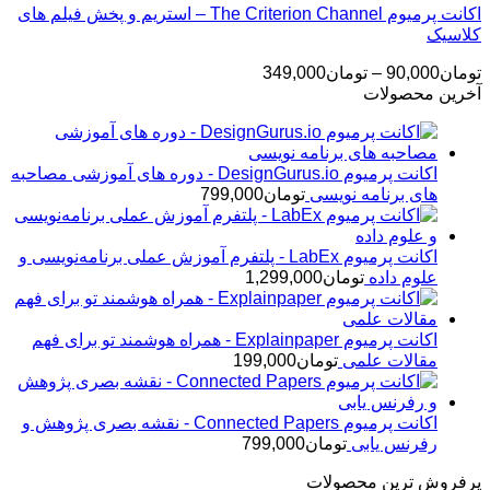
اکانت پرمیوم The Criterion Channel – استریم و پخش فیلم های
کلاسیک
محدوده
تومان
90,000
–
تومان
349,000
قیمت:
آخرین محصولات
تومان90,000
تا
تومان349,000
اکانت پرمیوم DesignGurus.io - دوره ‌های آموزشی مصاحبه
‌های برنامه نویسی
تومان
799,000
اکانت پرمیوم LabEx - پلتفرم آموزش عملی برنامه‌نویسی و
علوم داده
تومان
1,299,000
اکانت پرمیوم Explainpaper - همراه هوشمند تو برای فهم
مقالات علمی
تومان
199,000
اکانت پرمیوم Connected Papers - نقشه بصری پژوهش و
رفرنس یابی
تومان
799,000
پرفروش ترین محصولات