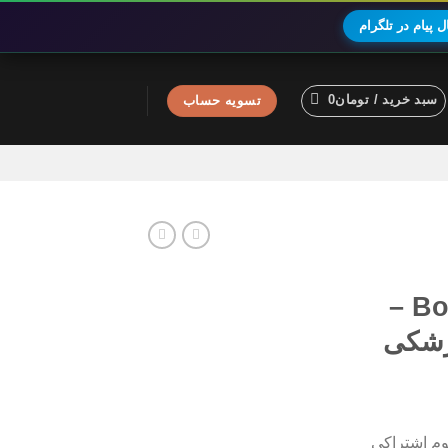
 پیام در تلگرام
سبد خرید /
تومان
0
تسویه حساب
BoardsandBeyond –
زشکی
یوم اشتراکی