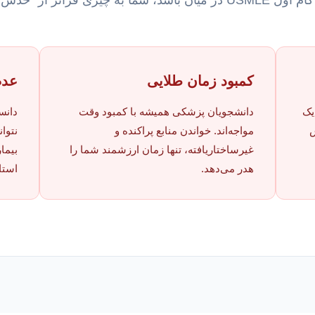
اتر از “حدس و خطا” نیاز دارید.
کمبود زمان طلایی
عدم
یک
دانشجویان پزشکی همیشه با کمبود وقت
دانس
س
مواجه‌اند. خواندن منابع پراکنده و
نتوان
غیرساختاریافته، تنها زمان ارزشمند شما را
بیما
هدر می‌دهد.
استا