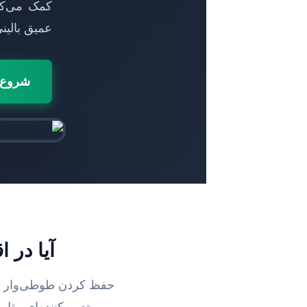
کمک می‌کن
عمیق بالین
شروع ی
آیا در 
حفظ کردن طوطی‌وار هز