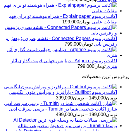
اکانت پرمیوم Explainpaper - همراه هوشمند تو برای فهم
مقالات علمی
تومان
199,000
اکانت پرمیوم Connected Papers - نقشه بصری پژوهش و
رفرنس یابی
تومان
799,000
اکانت پرمیوم Artprice - دیتابیس جهانی قیمت ‌گذاری آثار
هنری
تومان
799,000
پرفروش ترین محصولات
اکانت پرمیوم Quillbot - پارافریز و ویرایش متون انگلیسی
محدوده
تومان
145,000
–
تومان
399,000
قیمت:
تومان145,000
شارژ اکانت شخصی شما در Turnitin - برسی سرقت ادبی
تا
محدوده
تومان
199,000
–
تومان
499,000
تومان399,000
قیمت:
تومان199,000
تا