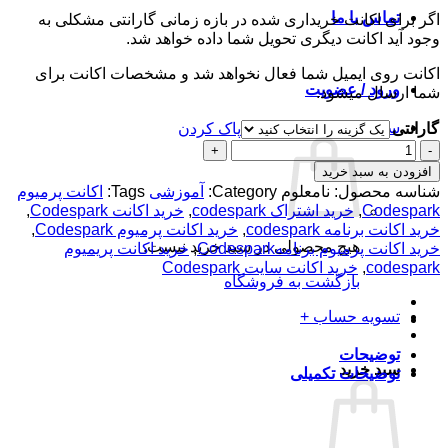
تا
تماس با ما
اگر برای اکانت خریداری شده در بازه زمانی گارانتی مشکلی به
تومان189,000
وجود آید اکانت دیگری تحویل شما داده خواهد شد.
اکانت روی ایمیل شما فعال نخواهد شد و مشخصات اکانت برای
ورود / عضویت
شما ارسال میشود.
سبد خرید /
تومان
0
گارانتی
پاک کردن
اکانت
پرمیوم
افزودن به سبد خرید
Codespark
شناسه محصول:
نامعلوم
Category:
آموزشی
Tags:
اکانت پرمیوم
عدد
Codespark
,
خرید اشتراک codespark
,
خرید اکانت Codespark
,
خرید اکانت برنامه codespark
,
خرید اکانت پرمیوم Codespark
,
هیچ محصولی در سبد خرید نیست.
خرید اکانت پرمیوم برنامهCodespark
,
خرید اکانت پریمیوم
codespark
,
خرید اکانت سایت Codespark
بازگشت به فروشگاه
تسویه حساب
+
توضیحات
سبد خرید
توضیحات تکمیلی