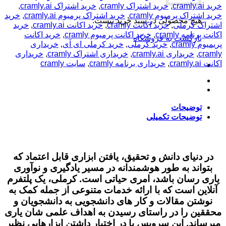
و
خرید cramly.ai
,
خرید اشتراک cramly
,
خرید اشتراک cramly.ai
,
پارافریز
خرید اشتراک پرمیوم cramly
,
خرید اشتراک پرمیوم cramly.ai
,
خرید
هیچ محصولی در سبد خرید نیست.
متن
اشتراک کرملی
,
خرید اکانت cramly
,
خرید اکانت cramly.ai
,
خرید
عدد
اکانت برنامه cramly
,
خرید اکانت پرمیوم cramly
,
خرید اکانت
بازگشت به فروشگاه
پریمیوم cramly
,
خرید کرملی
,
خرید کرملی ای آی
,
خریداری
cramly
,
خریداری cramly.ai
,
خریداری اشتراک cramly
,
خریداری
اکانت cramly.ai
,
خریداری برنامه cramly
,
سایت cramly
توضیحات
توضیحات تکمیلی
در دنیای دانش و تحقیق، یافتن ابزاری قابل اعتماد که
بتواند به طور هوشمندانه در مسیر یادگیری و نوآوری
یاری رسان باشد، امری حیاتی است. کرملی، یک پلتفرم
آنلاین است که با ارائه خدمات متنوعی از جمله کمک به
نوشتن مقالات و کار های دانشجویی به دانشجویان و
محققین را در راستای رسیدن به اهداف علمی‌ شان یاری
میرساند. این سرویس با در اختیار داشتن ابزارهایی نظیر