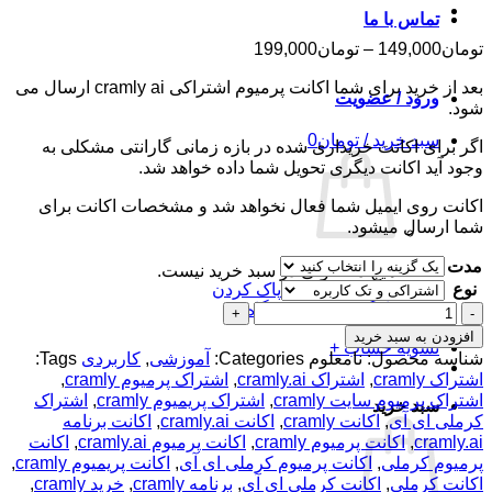
تماس با ما
محدوده
تومان
149,000
–
تومان
199,000
قیمت:
بعد از خرید برای شما اکانت پرمیوم اشتراکی cramly ai ارسال می
تومان149,000
ورود / عضویت
شود.
تا
تومان199,000
سبد خرید /
تومان
0
اگر برای اکانت خریداری شده در بازه زمانی گارانتی مشکلی به
وجود آید اکانت دیگری تحویل شما داده خواهد شد.
اکانت روی ایمیل شما فعال نخواهد شد و مشخصات اکانت برای
شما ارسال میشود.
مدت
هیچ محصولی در سبد خرید نیست.
نوع
پاک کردن
بازگشت به فروشگاه
اکانت
پرمیوم
افزودن به سبد خرید
تسویه حساب
+
cramly.ai
شناسه محصول:
نامعلوم
Categories:
آموزشی
,
کاربردی
Tags:
-
اشتراک cramly
,
اشتراک cramly.ai
,
اشتراک پرمیوم cramly
,
هوش
اشتراک پرمیوم سایت cramly
,
اشتراک پریمیوم cramly
,
اشتراک
سبد خرید
مصنوعی
کرملی ای آی
,
اکانت cramly
,
اکانت cramly.ai
,
اکانت برنامه
برای
cramly.ai
,
اکانت پرمیوم cramly
,
اکانت پرمیوم cramly.ai
,
اکانت
نگارش
پرمیوم کرملی
,
اکانت پرمیوم کرملی ای آی
,
اکانت پریمیوم cramly
,
مقاله
اکانت کرملی
,
اکانت کرملی ای آی
,
برنامه cramly
,
خرید cramly
,