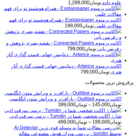
علوم داده
تومان
1,299,000
اکانت پرمیوم Explainpaper - همراه هوشمند تو برای فهم
مقالات علمی
تومان
199,000
اکانت پرمیوم Connected Papers - نقشه بصری پژوهش و
رفرنس یابی
تومان
799,000
اکانت پرمیوم Artprice - دیتابیس جهانی قیمت ‌گذاری آثار
هنری
تومان
799,000
پرفروش ترین محصولات
اکانت پرمیوم Quillbot - پارافریز و ویرایش متون انگلیسی
محدوده
تومان
145,000
–
تومان
399,000
قیمت:
تومان145,000
شارژ اکانت شخصی شما در Turnitin - برسی سرقت ادبی
تا
محدوده
تومان
199,000
–
تومان
499,000
تومان399,000
قیمت:
تومان199,000