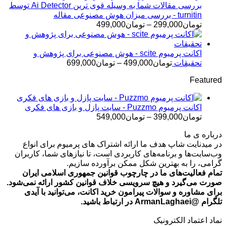
تا
بررسی مقالات شما به وسیله قوی ترین Ai Detector توسط
تومان499,000
turnitin - بررسی میزان هوش مصنوعی مقاله
محدوده
تومان
299,000
–
تومان
499,000
قیمت:
تومان299,000
تا
اکانت پرمیوم scite - هوش مصنوعی برای پژوهش و
تومان499,000
محدوده
تحقیقات
تومان
499,000
–
تومان
699,000
قیمت:
Featured
تومان499,000
تا
تومان699,000
اکانت پرمیوم Puzzmo - سایت پازل و بازی های فکری
محدوده
تومان
399,000
–
تومان
549,000
قیمت:
درباره ی ما
تومان399,000
در میدنایت شاپ هدف ما ارائه اشتراک های پرمیوم برای انواع
تا
وب‌سایت‌ها و برنامه‌های کاربردی است، تا نیازهای شما، کاربران
تومان549,000
گرامی، را به بهترین شکل ممکن برآورده سازیم.
تمام فعالیت‌های ما در چارچوب قوانین جمهوری اسلامی ایران
صورت می‌گیرد و هیچ سرویسی خلاف قوانین کشور ارائه نمی‌شود.
برای مشاوره و سوالات پیرامون خرید اکانت، می‌توانید با آیدی
تلگرام @ArmanLaghaei در ارتباط باشید.
نماد اعتماد الکترونیک