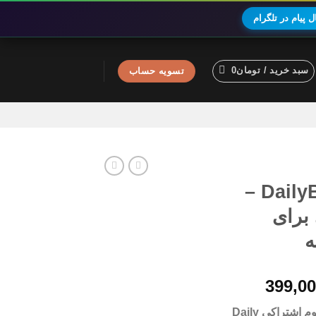
 پیام در تلگرام
سبد خرید /
تومان
0
تسویه حساب
اکانت پرمیوم DailyBurn –
برای
ه
محدوده
399,0
قیمت:
اکانت پرمیوم اشتراکی Daily