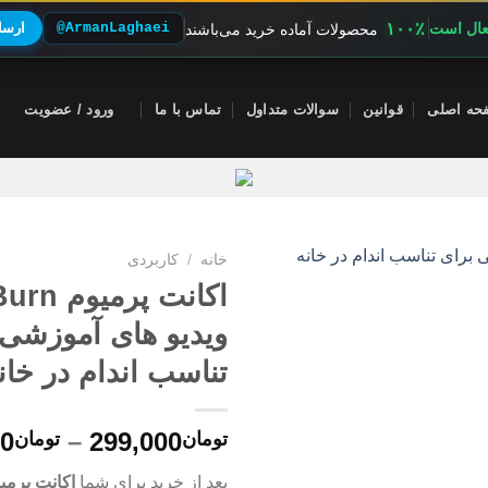
۱۰۰٪
فعال است
@ArmanLaghaei
ارسال
محصولات آماده خرید می‌باشند
حه اصلی
قوانین
سوالات متداول
تماس با ما
ورود / عضویت
خانه
/
کاربردی
ویدیو های آموزشی 
تناسب اندام در خان
00
–
299,000
تومان
تومان
بعد از خرید برای شما