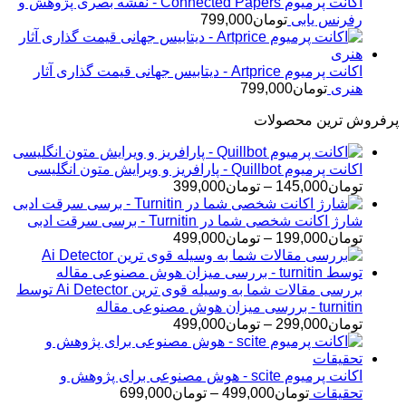
اکانت پرمیوم Connected Papers - نقشه بصری پژوهش و
رفرنس یابی
تومان
799,000
اکانت پرمیوم Artprice - دیتابیس جهانی قیمت ‌گذاری آثار
هنری
تومان
799,000
پرفروش ترین محصولات
اکانت پرمیوم Quillbot - پارافریز و ویرایش متون انگلیسی
محدوده
تومان
145,000
–
تومان
399,000
قیمت:
تومان145,000
شارژ اکانت شخصی شما در Turnitin - برسی سرقت ادبی
تا
محدوده
تومان
199,000
–
تومان
499,000
تومان399,000
قیمت:
تومان199,000
تا
بررسی مقالات شما به وسیله قوی ترین Ai Detector توسط
تومان499,000
turnitin - بررسی میزان هوش مصنوعی مقاله
محدوده
تومان
299,000
–
تومان
499,000
قیمت:
تومان299,000
تا
اکانت پرمیوم scite - هوش مصنوعی برای پژوهش و
تومان499,000
محدوده
تحقیقات
تومان
499,000
–
تومان
699,000