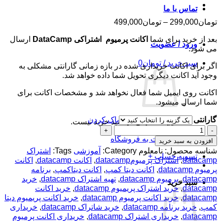
تماس با ما
محدوده
تومان
299,000
–
تومان
499,000
قیمت:
بعد از خرید برای شما
اکانت پرمیوم اشتراکی DataCamp
ارسال
تومان299,000
ورود / عضویت
می شود.
تا
تومان499,000
سبد خرید /
تومان
0
اگر برای اکانت خریداری شده در بازه زمانی گارانتی مشکلی به
وجود آید اکانت دیگری تحویل شما داده خواهد شد.
اکانت روی ایمیل شما فعال نخواهد شد و مشخصات اکانت برای
شما ارسال میشود.
گارانتی
پاک کردن
هیچ محصولی در سبد خرید نیست.
اکانت
پرمیوم
بازگشت به فروشگاه
افزودن به سبد خرید
DataCamp
شناسه محصول:
نامعلوم
Category:
آموزشی
Tags:
اشتراک
تسویه حساب
+
-
datacamp
,
اشتراک پرمیومdatacamp
,
اکانت datacamp
,
اکانت
سایت
پرمیوم datacamp
,
اکانت دیتا کمپ
,
اکانت دیتاکمپ
,
برنامه
و
datacamp
,
پرمیوم datacamp
,
تهیه اشتراک datacamp
,
خرید
سبد خرید
برنامه
datacamp
,
خرید اشتراک پریمیوم datacamp
,
خرید اکانت
آموزش
datacamp
,
خرید اکانت پرمیوم datacamp
,
خرید اکانت پریمیوم دیتا
برنامه
کمپ
,
خرید برنامه datacamp
,
خرید شاتراک datacamp
,
خریداری
نویسی
datacamp
,
خریداری اشتراک datacamp
,
خریداری اکانت پرمیوم