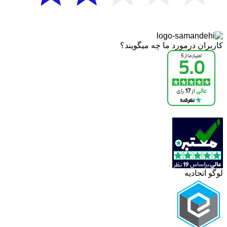
کاربران درمورد ما چه میگویند؟
لوگو اتحادیه