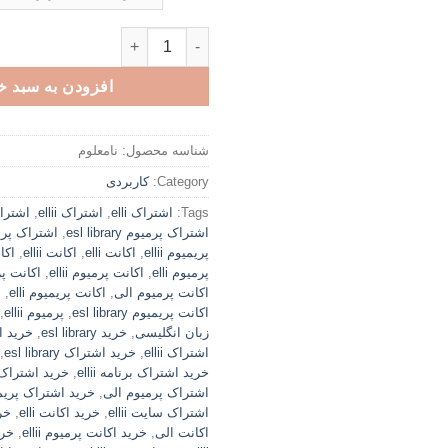
اکانت پرمیوم ellii (ESL LIBRARY سابق) - منابع تدریس برای معلمان زبان عدد
افزودن به سبد خ
شناسه محصول:
نامعلوم
Category:
کاربردی
Tags:
اشتراک elli
,
اشتراک ellii
,
اشتراک 
اشتراک پرمیوم esl library
,
اشتراک پریمی
پریمیوم ellii
,
اکانت elli
,
اکانت ellii
,
اکانت ry
پرمیوم elli
,
اکانت پرمیوم ellii
,
اکانت پرمیوم 
اکانت پرمیوم الی
,
اکانت پریمیوم elli
,
ا
اکانت پریمیوم esl library
,
پرمیوم ellii
,
زبان انگلیسی
,
خرید esl library
,
خرید اش
اشتراک ellii
,
خرید اشتراک esl library
,
خرید اشتراک برنامه ellii
,
خرید اشتراک پرم
اشتراک پرمیوم الی
,
خرید اشتراک پریمیوم
اشتراک سایت ellii
,
خرید اکانت elli
,
خری
اکانت الی
,
خرید اکانت پرمیوم ellii
,
خرید