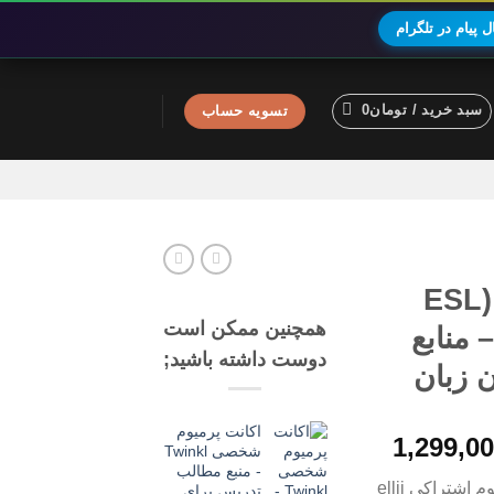
 پیام در تلگرام
سبد خرید /
تومان
0
تسویه حساب
اکانت پرمیوم ellii (ESL
همچنین ممکن است
) – منابع
دوست داشته باشید;
 زبان
اکانت پرمیوم
محدوده
1,299,0
شخصی Twinkl
قیمت:
- منبع مطالب
بعد از خرید برای شما اکانت پرمیوم اشتراکی ellii
تدریس برای