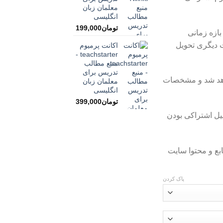
تومان899,000
معلمان زبان
تا
انگلیسی
تومان1,299,000
تومان
199,000
بازه زمانی
ت دیگری تحویل
اکانت پرمیوم
teachstarter -
منبع مطالب
تدریس برای
اهد شد و مشخصات
معلمان زبان
انگلیسی
تومان
399,000
کردند Student به دلیل اشتراکی بودن
ع و محتوا سایت
پاک کردن