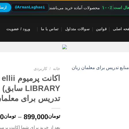
۱۰۰٪
فعال است
@ArmanLaghaei
ارسال
محصولات آماده خرید می‌باشند
حه اصلی
قوانین
سوالات متداول
تماس با ما
ورود / عضویت
خانه
/
کاربردی
LIBRARY سابق
تدریس برای معلمان
00
–
899,000
تومان
تومان