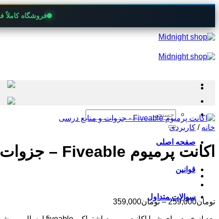
فروشگاه کاملاً 
Skip
to
content
جستجو
برای:
خانه
/
کاربردی
صفحه اصلی
اکانت پرمیوم Fiveable – جزوات و منابع درسی
قوانین
سوالات متداول
محدوده
تومان
259,000
–
تومان
359,000
قیمت:
بعد از خرید برای شما اکانت پرمیوم اشتراکی fiveable ارسال می شود.