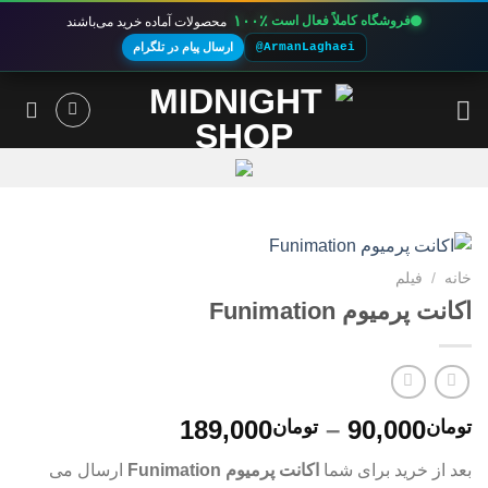
۱۰۰٪
فروشگاه کاملاً فعال است
محصولات آماده خرید می‌باشند
@ArmanLaghaei
ارسال پیام در تلگرام
Ski
t
conten
خانه
/
فیلم
اکانت پرمیوم Funimation
محدوده
189,000
–
90,000
تومان
تومان
قیمت:
بعد از خرید برای شما
اکانت پرمیوم Funimation
ارسال می
تومان90,000