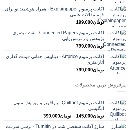
اکانت پرمیوم Explainpaper - همراه هوشمند تو برای
فهم مقالات علمی
تومان
199,000
اکانت پرمیوم Connected Papers - نقشه بصری
پژوهش و رفرنس یابی
تومان
799,000
اکانت پرمیوم Artprice - دیتابیس جهانی قیمت ‌گذاری
آثار هنری
تومان
799,000
پرفروش ترین محصولات
اکانت پرمیوم Quillbot - پارافریز و ویرایش متون
انگلیسی
محدوده
تومان
145,000
–
تومان
399,000
قیمت:
شارژ اکانت شخصی شما در Turnitin - برسی سرقت
تومان145,000