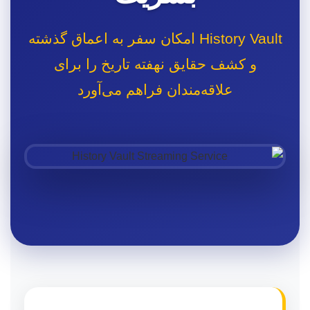
History Vault امکان سفر به اعماق گذشته
و کشف حقایق نهفته تاریخ را برای
علاقه‌مندان فراهم می‌آورد