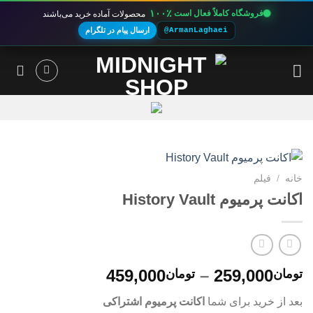
۱۰۰٪
فروشگاه کاملاً فعال است
محصولات آماده خرید می‌باشند
@ArmanLaghaei
ارسال پیام در تلگرام
Ski
t
conten
خانه
/
فیلم
اکانت پرمیوم History Vault
محدوده
459,000
–
259,000
تومان
تومان
قیمت:
بعد از خرید برای شما
اکانت پرمیوم اشتراکی
تومان259,000