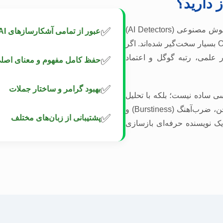
✅
امروزه الگوریتم‌های تشخیص محتوای هوش مصنوعی (AI Detectors)
عبور از تمامی آشکارسازهای AI
مثل GPTZero، Turnitin و Originality.ai بسیار سخت‌گیر شده‌اند. اگر
ر علمی، رتبه گوگل و اعتماد
✅
حفظ کامل مفهوم و معنای اصل
✅
بهبود گرامر و ساختار جملات
سی ساده نیست؛ بلکه با تحلیل
ساختار معنایی، متون شما را از نظر لحن، ضرب‌آهنگ (Burstiness) و
✅
پشتیبانی از زبان‌های مختلف
 یک نویسنده حرفه‌ای بازسازی