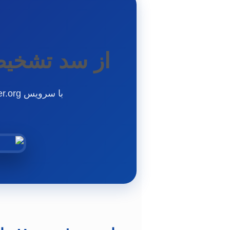
از سد تشخیص