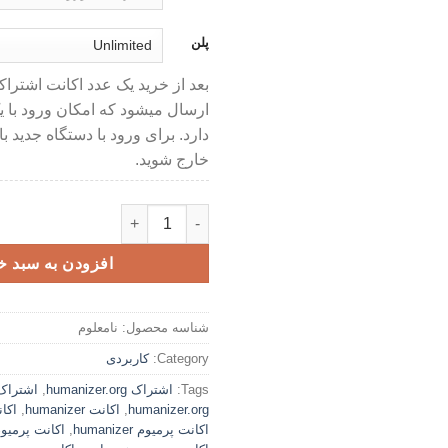
پلن
بعد از خرید یک عدد اکانت اشترا
ارسال میشود که امکان ورود با 
دارد. برای ورود با دستگاه جدید با
خارج شوید.
اکانت پرمیوم Humanizer.org - هیومنایز کردن متن عدد
افزودن به سبد خ
شناسه محصول:
نامعلوم
Category:
کاربردی
Tags:
اشتراک humanizer.org
,
اشتراک
humanizer.org
,
اکانت humanizer
,
اکانت  org
اکانت پرمیوم humanizer
,
اکانت پرمیوم anizer.org