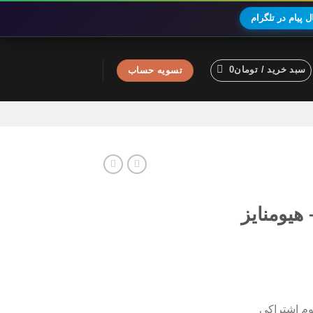
 پیام در تلگرام
سبد خرید /
تومان
0
تسویه حساب
Humanizer – هیومنایز
یوم اشتراکی