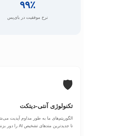
۹۹٪
نرخ موفقیت در بای‌پس
🛡️
تکنولوژی آنتی-دیتکت
الگوریتم‌های ما به طور مداوم آپدیت می‌ش
تا جدیدترین متدهای تشخیص AI را دور بزنند.