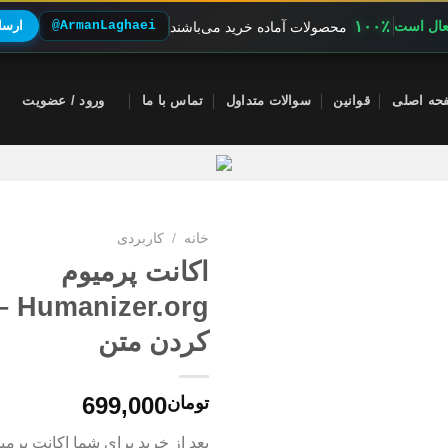
۱۰۰٪
فعال است
@ArmanLaghaei
ارسال
محصولات آماده خرید می‌باشند
حه اصلی
قوانین
سوالات متداول
تماس با ما
ورود / عضویت
خانه
/
کاربردی
اکانت پرمیوم
.org
کردن متن
699,000
تومان
بعد از خرید برای شما اکانت پرم