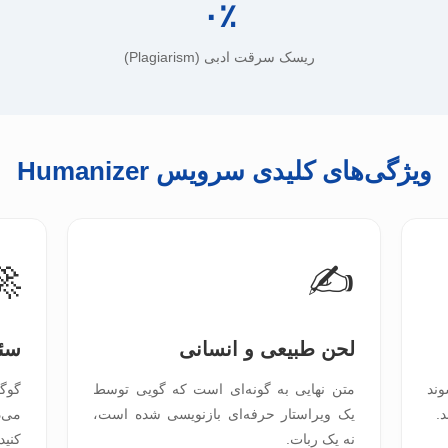
۰٪
ریسک سرقت ادبی (Plagiarism)
ویژگی‌های کلیدی سرویس Humanizer
🚀
✍️
لحن طبیعی و انسانی
سئو د
وند
متن نهایی به گونه‌ای است که گویی توسط
گوگ
یک ویراستار حرفه‌ای بازنویسی شده است،
می‌د
نه یک ربات.
کنید.