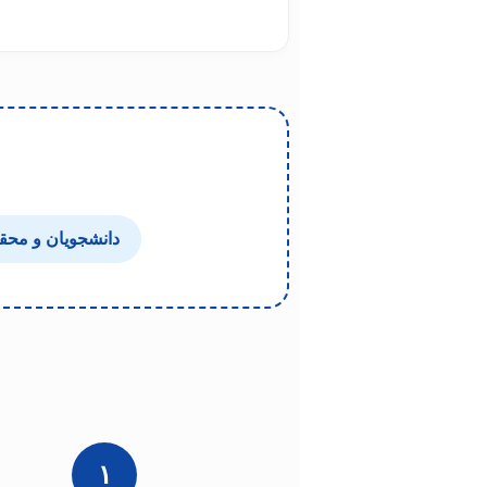
دانشجویان و محق
۱