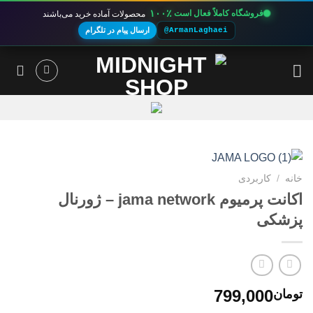
۱۰۰٪
فروشگاه کاملاً فعال است
محصولات آماده خرید می‌باشند
@ArmanLaghaei
ارسال پیام در تلگرام
Ski
t
conten
خانه
/
کاربردی
اکانت پرمیوم jama network – ژورنال
پزشکی
799,000
تومان