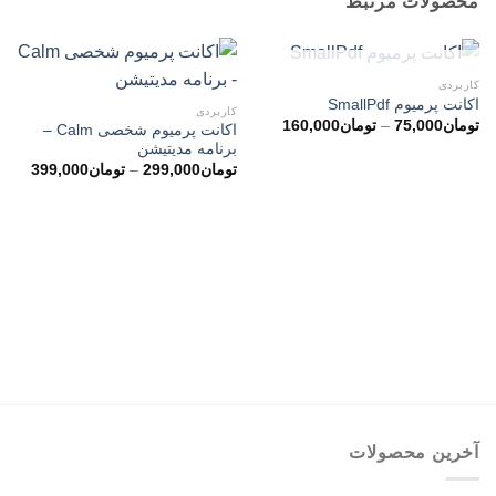
محصولات مرتبط
ناموجود
کاربردی
اکانت پرمیوم SmallPdf
کاربردی
محدوده
تومان
75,000
–
تومان
160,000
اکانت پرمیوم شخصی Calm –
قیمت:
برنامه مدیتیشن
تومان75,000
تا
محدو
تومان
299,000
–
تومان
399,000
تومان160,000
قیمت
تا
تومان99,000
آخرین محصولات