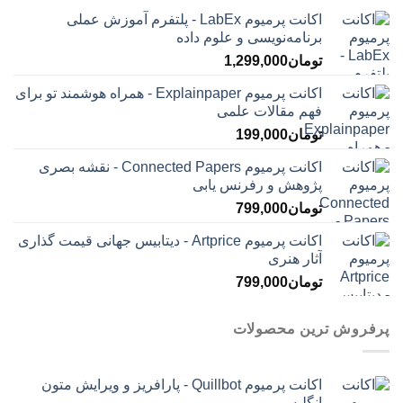
اکانت پرمیوم LabEx - پلتفرم آموزش عملی
برنامه‌نویسی و علوم داده
تومان
1,299,000
اکانت پرمیوم Explainpaper - همراه هوشمند تو برای
فهم مقالات علمی
تومان
199,000
اکانت پرمیوم Connected Papers - نقشه بصری
پژوهش و رفرنس یابی
تومان
799,000
اکانت پرمیوم Artprice - دیتابیس جهانی قیمت ‌گذاری
آثار هنری
تومان
799,000
پرفروش ترین محصولات
اکانت پرمیوم Quillbot - پارافریز و ویرایش متون
انگلیسی