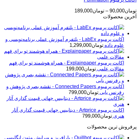
محدوده
تومان
90,000
–
تومان
189,000
قیمت:
آخرین محصولات
تومان90,000
تا
تومان189,000
اکانت پرمیوم LabEx - پلتفرم آموزش عملی برنامه‌نویسی و
علوم داده
تومان
1,299,000
اکانت پرمیوم Explainpaper - همراه هوشمند تو برای فهم
مقالات علمی
تومان
199,000
اکانت پرمیوم Connected Papers - نقشه بصری پژوهش و
رفرنس یابی
تومان
799,000
اکانت پرمیوم Artprice - دیتابیس جهانی قیمت ‌گذاری آثار
هنری
تومان
799,000
پرفروش ترین محصولات