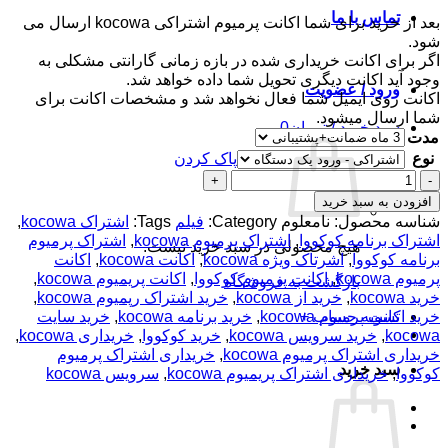
تماس با ما
بعد از خرید برای شما اکانت پرمیوم اشتراکی kocowa ارسال می
شود.
اگر برای اکانت خریداری شده در بازه زمانی گارانتی مشکلی به
وجود آید اکانت دیگری تحویل شما داده خواهد شد.
ورود / عضویت
اکانت روی ایمیل شما فعال نخواهد شد و مشخصات اکانت برای
شما ارسال میشود.
سبد خرید /
تومان
0
مدت
نوع
پاک کردن
اکانت
پرمیوم
افزودن به سبد خرید
Kocowa
شناسه محصول:
نامعلوم
Category:
فیلم
Tags:
اشتراک kocowa
,
-
اشتراک برنامه کوکووا
,
اشتراک پرمیوم kocowa
,
اشتراک پرمیوم
هیچ محصولی در سبد خرید نیست.
استریم
برنامه کوکووا
,
اشرتاک ویژه kocowa
,
اکانت kocowa
,
اکانت
فیلم
پرمیوم kocowa
,
اکانت پرمیوم کوکووا
,
اکانت پریمیوم kocowa
,
بازگشت به فروشگاه
و
خرید kocowa
,
خرید از kocowa
,
خرید اشتراک رپمیوم kocowa
,
سریال
خرید اکانت پرمیوم kocowa
,
خرید برنامه kocowa
,
خرید سایت
تسویه حساب
+
کره
kocowa
,
خرید سرویس kocowa
,
خرید کوکووا
,
خریداری kocowa
,
ای
خریداری اشتراک پرمیوم kocowa
,
خریداری اشتراک پرمیوم
عدد
سبد خرید
کوکووا
,
خریداری اشتراک پریمیوم kocowa
,
سرویس kocowa