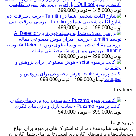
اکانت پرمیوم Quillbot - پارافریز و ویرایش متون انگلیسی
محدوده
تومان
145,000
–
تومان
399,000
قیمت:
تومان145,000
شارژ اکانت شخصی شما در Turnitin - برسی سرقت ادبی
تا
محدوده
تومان
199,000
–
تومان
499,000
تومان399,000
قیمت:
تومان199,000
تا
بررسی مقالات شما به وسیله قوی ترین Ai Detector توسط
تومان499,000
turnitin - بررسی میزان هوش مصنوعی مقاله
محدوده
تومان
299,000
–
تومان
499,000
قیمت:
تومان299,000
تا
اکانت پرمیوم scite - هوش مصنوعی برای پژوهش و
تومان499,000
محدوده
تحقیقات
تومان
499,000
–
تومان
699,000
قیمت:
Featured
تومان499,000
تا
تومان699,000
اکانت پرمیوم Puzzmo - سایت پازل و بازی های فکری
محدوده
تومان
399,000
–
تومان
549,000
قیمت:
درباره ی ما
تومان399,000
در میدنایت شاپ هدف ما ارائه اشتراک های پرمیوم برای انواع
تا
وب‌سایت‌ها و برنامه‌های کاربردی است، تا نیازهای شما، کاربران
تومان549,000