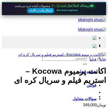
۱۰۰٪
فروشگاه کاملاً فعال است
محصولات آماده خرید می‌باشند
ارسال پیام در تلگرام
@ArmanLaghaei
Skip
to
content
جستجو
خانه
/
فیلم
برای:
اکانت پرمیوم Kocowa –
صفحه اصلی
استریم فیلم و سریال کره ای
قوانین
سوالات متداول
تومان
349,000