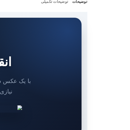
توضیحات
توضیحات تکمیلی
انق
با یک عکس سا
نیازی