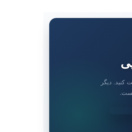
یی
 کنید. دیگر
یست.