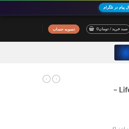
 پیام در تلگرام
سبد خرید /
تومان
0
تسویه حساب
اکانت پرمیوم Lifesum –
وم اشتراکی