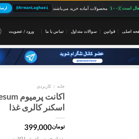
۱۰۰٪
فعال است
@ArmanLaghaei
ارسال
محصولات آماده خرید می‌باشند
حه اصلی
قوانین
سوالات متداول
تماس با ما
ورود / عضویت
خانه
/
کاربردی
اسکنر کالری غذا
399,000
تومان
بعد از خرید برای شما اکانت پرمی