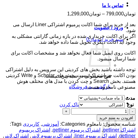
تماس با ما
محدوده
تومان
799,000
–
تومان
1,299,000
قیمت:
بعد از خرید برای شما اکانت پرمیوم اشتراکی Liner ارسال می
تومان799,000
ورود / عضویت
شود.
تا
اگر برای اکانت خریداری شده در بازه زمانی گارانتی مشکلی به
تومان1,299,000
سبد خرید /
تومان
0
وجود آید اکانت دیگری تحویل شما داده خواهد شد.
اکانت روی ایمیل شما فعال نخواهد شد و مشخصات اکانت برای
شما ارسال میشود.
توجه داشته باشید بخش های کردیتی این سرویس به دلیل اشتراکی
بودن اکانت جز اشتراک نیست بخش های Scholar و Write کردیتی
هیچ محصولی در سبد خرید نیست.
هستند. بخش Search و چت کردن با مدل های مختلف هوش
بازگشت به فروشگاه
مصنوعی نامحدود هست.
تسویه حساب
+
مدت
نوع
پاک کردن
اکانت
سبد خرید
پرمیوم
افزودن به سبد خرید
(
شناسه محصول:
نامعلوم
Categories:
آموزشی
,
کاربردی
Tags:
Getliner.com
اشتراک getliner
,
اشتراک پرمیوم getliner
,
اشتراک پریمیوم
(
getliner
,
اشتراک پریمیوم liner
,
اشتراک پریمیوم لاینر
,
اشتراک لاینر
,