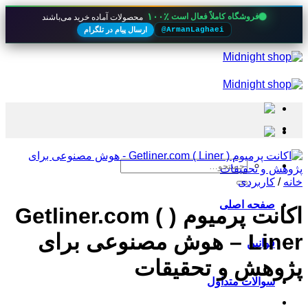
۱۰۰٪
فروشگاه کاملاً فعال است
محصولات آماده خرید می‌باشند
ارسال پیام در تلگرام
@ArmanLaghaei
Skip
to
content
جستجو
برای:
خانه
/
کاربردی
صفحه اصلی
اکانت پرمیوم ( Getliner.com (
Liner – هوش مصنوعی برای
قوانین
پژوهش و تحقیقات
سوالات متداول