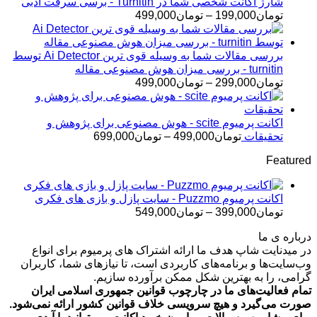
تومان145,000
شارژ اکانت شخصی شما در Turnitin - برسی سرقت ادبی
تا
محدوده
تومان
199,000
–
تومان
499,000
تومان399,000
قیمت:
تومان199,000
تا
بررسی مقالات شما به وسیله قوی ترین Ai Detector توسط
تومان499,000
turnitin - بررسی میزان هوش مصنوعی مقاله
محدوده
تومان
299,000
–
تومان
499,000
قیمت:
تومان299,000
تا
اکانت پرمیوم scite - هوش مصنوعی برای پژوهش و
تومان499,000
محدوده
تحقیقات
تومان
499,000
–
تومان
699,000
قیمت:
Featured
تومان499,000
تا
تومان699,000
اکانت پرمیوم Puzzmo - سایت پازل و بازی های فکری
محدوده
تومان
399,000
–
تومان
549,000
قیمت:
درباره ی ما
تومان399,000
در میدنایت شاپ هدف ما ارائه اشتراک های پرمیوم برای انواع
تا
وب‌سایت‌ها و برنامه‌های کاربردی است، تا نیازهای شما، کاربران
تومان549,000
گرامی، را به بهترین شکل ممکن برآورده سازیم.
تمام فعالیت‌های ما در چارچوب قوانین جمهوری اسلامی ایران
صورت می‌گیرد و هیچ سرویسی خلاف قوانین کشور ارائه نمی‌شود.