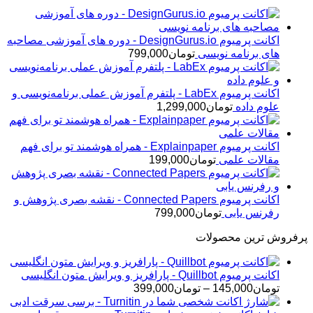
تومان99,000
تا
تومان249,000
اکانت پرمیوم DesignGurus.io - دوره ‌های آموزشی مصاحبه
‌های برنامه نویسی
تومان
799,000
اکانت پرمیوم LabEx - پلتفرم آموزش عملی برنامه‌نویسی و
علوم داده
تومان
1,299,000
اکانت پرمیوم Explainpaper - همراه هوشمند تو برای فهم
مقالات علمی
تومان
199,000
اکانت پرمیوم Connected Papers - نقشه بصری پژوهش و
رفرنس یابی
تومان
799,000
پرفروش ترین محصولات
اکانت پرمیوم Quillbot - پارافریز و ویرایش متون انگلیسی
محدوده
تومان
145,000
–
تومان
399,000
قیمت: