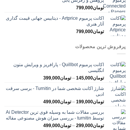
پژوهش و رفرنس یابی
تومان
799,000
اکانت پرمیوم Artprice - دیتابیس جهانی قیمت ‌گذاری
آثار هنری
تومان
799,000
پرفروش ترین محصولات
اکانت پرمیوم Quillbot - پارافریز و ویرایش متون
انگلیسی
محدوده
تومان
145,000
–
تومان
399,000
قیمت:
شارژ اکانت شخصی شما در Turnitin - برسی سرقت
تومان145,000
ادبی
تا
محدوده
تومان
199,000
–
تومان
499,000
تومان399,000
قیمت:
بررسی مقالات شما به وسیله قوی ترین Ai Detector
تومان199,000
توسط turnitin - بررسی میزان هوش مصنوعی مقاله
تا
محدوده
تومان
299,000
–
تومان
499,000
تومان499,000