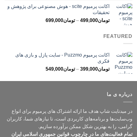
قیمت:
اکانت پرمیوم scite - هوش مصنوعی برای پژوهش و
تومان299,000
تحقیقات
تا
محدوده
تومان
499,000
–
تومان
699,000
تومان499,000
قیمت:
تومان499,000
FEATURED
تا
تومان699,000
اکانت پرمیوم Puzzmo - سایت پازل و بازی های
فکری
محدوده
تومان
399,000
–
تومان
549,000
قیمت:
تومان399,000
تا
درباره ی ما
تومان549,000
در میدنایت شاپ هدف ما ارائه اشتراک های پرمیوم برای انواع
وب‌سایت‌ها و برنامه‌های کاربردی است، تا نیازهای شما، کاربران
گرامی، را به بهترین شکل ممکن برآورده سازیم.
تمام فعالیت‌های ما در چارچوب قوانین جمهوری اسلامی ایران