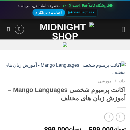
۱۰۰٪
فروشگاه کاملاً فعال است
محصولات آماده خرید می‌باشند
@ArmanLaghaei
ارسال پیام در تلگرام
Ski
t
conten
خانه
/
آموزشی
اکانت پرمیوم شخصی Mango Languages –
آموزش زبان های مختلف
محدوده
899,000
–
599,000
تومان
تومان