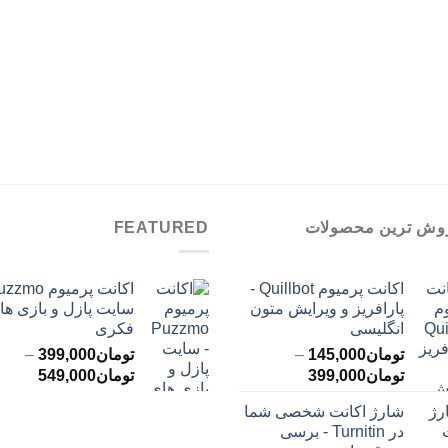
وش ترین محصولات
FEATURED
اکانت پرمیوم Quillbot -
پارافریز و ویرایش متون
سایت پازل و بازی ها
انگلیسی
فکری
تومان
145,000
–
تومان
399,000
–
محدوده
محدود
تومان
399,000
تومان
549,000
قیمت:
قیمت:
شارژ اکانت شخصی شما
تومان145,000
ت
در Turnitin - برسی
تا
تا