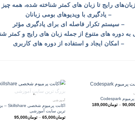
زبان‌های رایج تا زبان‌ های کمتر شناخته‌ شده، همه
– یادگیری با ویدیوهای بومی زبانان
– سیستم تکرار فاصله ای برای یادگیری مؤثر
ه دوره های متنوع از جمله زبان های رایج و کمتر ش
– امکان ایجاد و استفاده از دوره های کاربری
ناموجود
وم Codespark
آموزشی
محدوده
90,00
–
تومان
189,000
اکانت پرمیوم شخصی e
قیمت:
ترین سایت آموزشی
تومان90,000
محدوده
تا
تومان
65,000
–
تومان
95,000
قیمت:
تومان189,000
توما
تا
تومان95,000