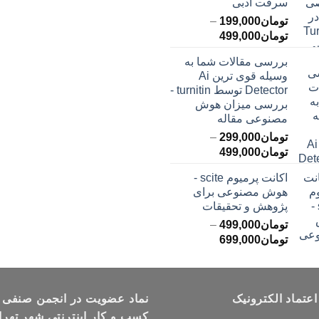
سرقت ادبی
تومان399,000
تومان549,000
تومان
199,000
–
محدوده
تومان
499,000
قیمت:
بررسی مقالات شما به
تومان199,000
وسیله قوی ترین Ai
تا
Detector توسط turnitin -
تومان499,000
بررسی میزان هوش
مصنوعی مقاله
تومان
299,000
–
محدوده
تومان
499,000
قیمت:
اکانت پرمیوم scite -
تومان299,000
هوش مصنوعی برای
تا
پژوهش و تحقیقات
تومان499,000
تومان
499,000
–
محدوده
تومان
699,000
قیمت:
تومان499,000
تا
اعتماد الکترونیک
تومان699,000
نماد عضویت در انجمن صنفی
کسب و کار اینترنتی شهر تهرا