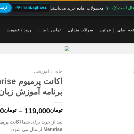
۱۰۰٪
فعال است
@ArmanLaghaei
ارسال
محصولات آماده خرید می‌باشند
حه اصلی
قوانین
سوالات متداول
تماس با ما
ورود / عضویت
خانه
/
آموزشی
برنامه آموزش زبان
00
–
119,000
تومان
تومان
بعد از خرید برای شما
اکانت پرمی
Memrise
ارسال می شود.