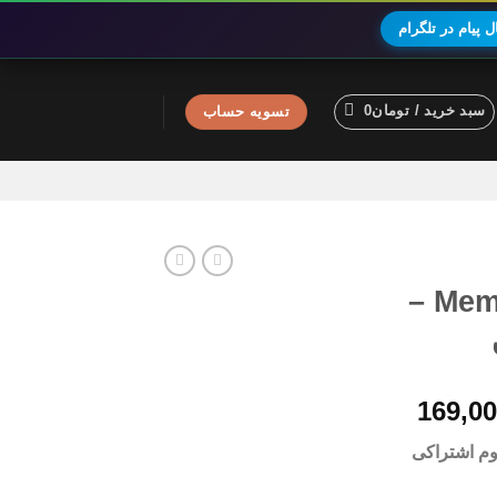
 پیام در تلگرام
سبد خرید /
تومان
0
تسویه حساب
اکانت پرمیوم Memrise –
محدوده
169,0
قیمت:
وم اشتراکی
تومان119,000
تا