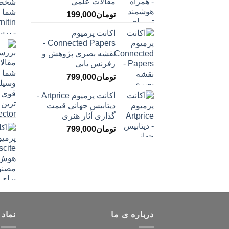
مقالات علمی
تومان
199,000
اکانت پرمیوم
Connected Papers -
نقشه بصری پژوهش و
رفرنس یابی
تومان
799,000
اکانت پرمیوم Artprice -
دیتابیس جهانی قیمت
‌گذاری آثار هنری
تومان
799,000
درباره ی ما
نماد 