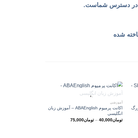
 چیز در دسترس شماست.
ناخته شده
ناموجود
آموزشی
Skillshar – بزرگ
اکانت پرمیوم ABAEnglish – آموزش زبان
انگلیسی
محدوده
تومان
40,000
–
تومان
75,000
قیمت:
ن65,000
تومان40,000
تا
تومان75,000