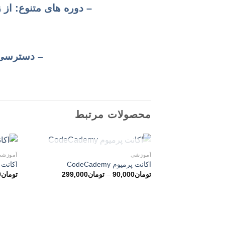
– دوره های متنوع: از 
– دسترسی ب
محصولات مرتبط
ناموجود
آموزشی
آموزشی
اکانت پرمیوم CodeCademy
اکانت پرمی
محدوده
تومان
90,000
–
تومان
299,000
تومان
0
قیمت:
تومان90,000
تا
تومان299,000