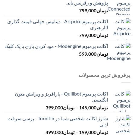
پژوهش و رفرنس یابی
تومان
799,000
اکانت پرمیوم Artprice - دیتابیس جهانی قیمت ‌گذاری
آثار هنری
تومان
799,000
اکانت پرمیوم Modengine - مود کردن بازی با یک کلیک
تومان
599,000
پرفروش ترین محصولات
اکانت پرمیوم Quillbot - پارافریز و ویرایش متون
انگلیسی
محدوده
تومان
145,000
–
تومان
399,000
قیمت:
شارژ اکانت شخصی شما در Turnitin - برسی سرقت
تومان145,000
ادبی
تا
محدوده
تومان
199,000
–
تومان
499,000
تومان399,000