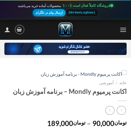
۱۰۰٪
فروشگاه کاملاً فعال است
محصولات آماده خرید می‌باشند
@ArmanLaghaei
ارسال پیام در تلگرام
Ski
t
conten
خانه
/
آموزشی
اکانت پرمیوم Mondly – برنامه آموزش زبان
محدوده
189,000
–
90,000
تومان
تومان
قیمت: