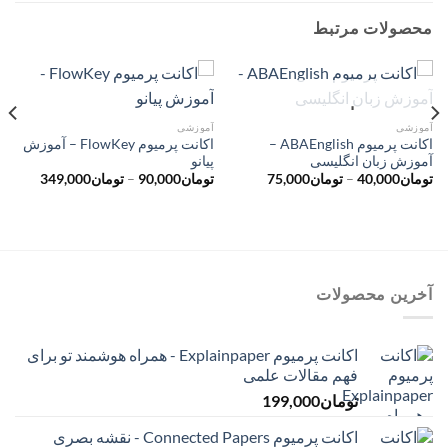
محصولات مرتبط
ناموجود
آموزشی
آموزشی
اکانت پرمیوم ABAEnglish –
اکانت پرمیوم FlowKey – آموزش
آموزش زبان انگلیسی
پیانو
محدوده
محدوده
تومان
40,000
–
تومان
75,000
تومان
90,000
–
تومان
349,000
قیمت:
قیمت:
تومان40,000
توم
تا
تا
تومان75,000
تومان349,000
آخرین محصولات
اکانت پرمیوم Explainpaper - همراه هوشمند تو برای
فهم مقالات علمی
تومان
199,000
اکانت پرمیوم Connected Papers - نقشه بصری