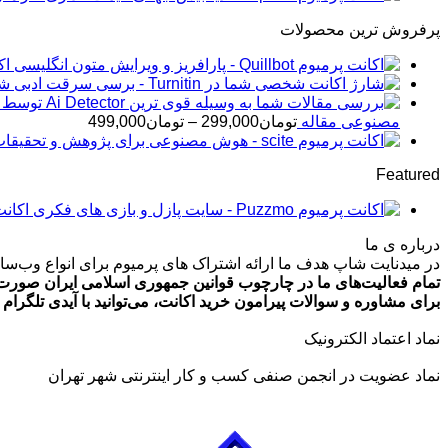
پرفروش ترین محصولات
اکانت 
شار
محدوده
مصنوعی مقاله
تومان
299,000
–
تومان
499,000
قیمت:
تومان99,000
Featured
تا
تومان499,000
اکانت پرمیوم zmo
درباره ی ما
در میدنایت شاپ هدف ما ارائه اشتراک های پرمیوم برای انواع وب‌سایت
تمام فعالیت‌های ما در چارچوب قوانین جمهوری اسلامی ایران صورت 
برای مشاوره و سوالات پیرامون خرید اکانت، می‌توانید با آیدی تلگرام @ArmanLaghaei در ارتباط باش
نماد اعتماد الکترونیک
نماد عضویت در انجمن صنفی کسب و کار اینترنتی شهر تهران