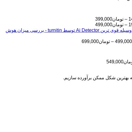
محدوده
1
–
تومان
399,000
قیمت:
محدوده
1
–
تومان
499,000
قیمت:
تومان145,000
بررسی مقالات شما به وسیله قوی ترین Ai Detector توسط turnitin - بررسی میزان هوش
تا
تومان199,000
تا
تومان399,000
محدوده
499,000
–
تومان
699,000
تومان499,000
قیمت:
تومان499,000
تا
محدوده
مان
549,000
تومان699,000
قیمت:
تومان399,000
به بهترین شکل ممکن برآورده سازیم.
تا
تومان549,000