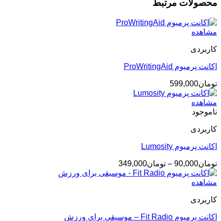
محصولات مرتبط
مشاهده
کاربردی
اکانت پرمیوم ProWritingAid
تومان
599,000
مشاهده
ناموجود
کاربردی
اکانت پرمیوم Lumosity
محدوده
تومان
90,000
–
تومان
349,000
قیمت:
تومان90,000
مشاهده
تا
کاربردی
تومان349,000
اکانت پرمیوم Fit Radio – موسیقی برای ورزش