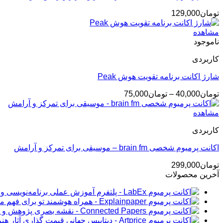
تومان
129,000
مشاهده
ناموجود
کاربردی
شارژ اکانت برنامه تقویت هوش Peak
محدوده
تومان
40,000
–
تومان
75,000
قیمت:
تومان40,000
مشاهده
تا
کاربردی
تومان75,000
اکانت پرمیوم شخصی brain fm – موسیقی برای تمرکز و آرامش
تومان
299,000
آخرین محصولات