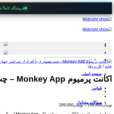
فروشگاه کاملاً 
Skip
to
content
جستجو
برای:
خانه
/
کاربردی
صفحه اصلی
اکانت پرمیوم Monkey App – چت تصویری با افراد از سراسر جهان
قوانین
سوالات متداول
محدوده
تومان
199,000
–
تومان
299,000
قیمت:
بعد از خرید برای شما اکانت پرمیوم اشتراکی Monkey App ارسال می شود.