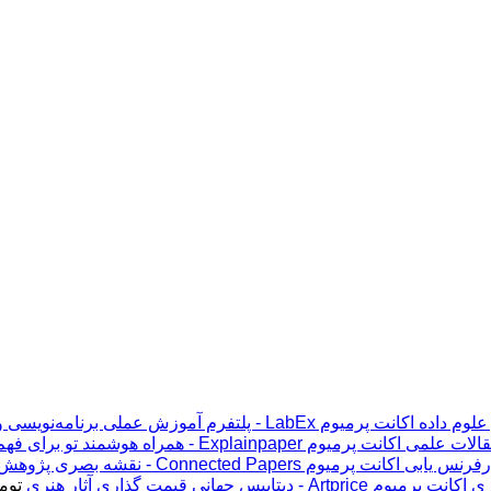
اکانت پرمیوم LabEx - پلتفرم آموزش عملی برنامه‌نویسی و علوم داده
اکانت پرمیوم Explainpaper - همراه هوشمند تو برای فهم مقالات علمی
اکانت پرمیوم Connected Papers - نقشه بصری پژوهش و رفرنس یابی
اکانت پرمیوم Artprice - دیتابیس جهانی قیمت ‌گذاری آثار هنری
توم