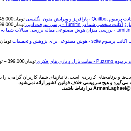
پرمیوم Quillbot - پارافریز و ویرایش متون انگلیسی
تومان
45,000
ژ اکانت شخصی شما در Turnitin - برسی سرقت ادبی
تومان
99,000
اکانت پرمیوم scite - هوش مصنوعی برای پژوهش و تحقیقات
تومان
2
Puz - سایت پازل و بازی های فکری
تومان
399,000
–
تو
‌ها و برنامه‌های کاربردی است، تا نیازهای شما، کاربران گرامی، را 
می‌گیرد و هیچ سرویسی خلاف قوانین کشور ارائه نمی‌شود.
ید.