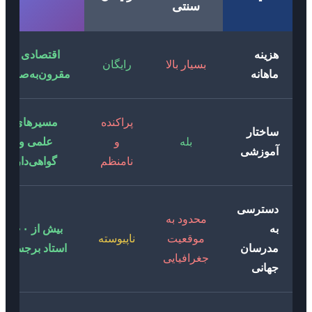
سنتی
هزینه
اقتصادی و
بسیار بالا
رایگان
ماهانه
مقرون‌به‌صرفه
پراکنده
مسیرهای
ساختار
بله
و
علمی و
آموزشی
نامنظم
گواهی‌دار
دسترسی
محدود به
به
بیش از ۲۰۰
موقعیت
ناپیوسته
مدرسان
استاد برجسته
جغرافیایی
جهانی