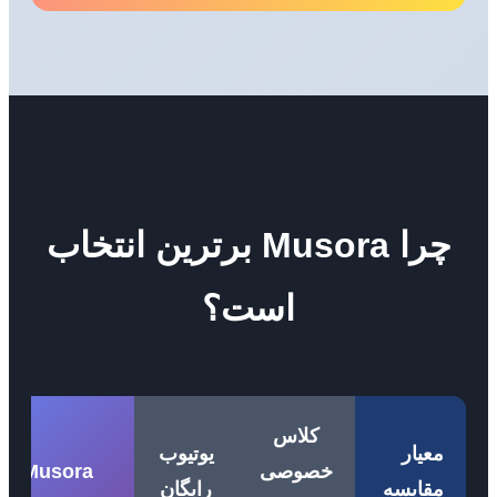
چرا Musora برترین انتخاب
است؟
کلاس
معیار
یوتیوب
خصوصی
Musora
مقایسه
رایگان