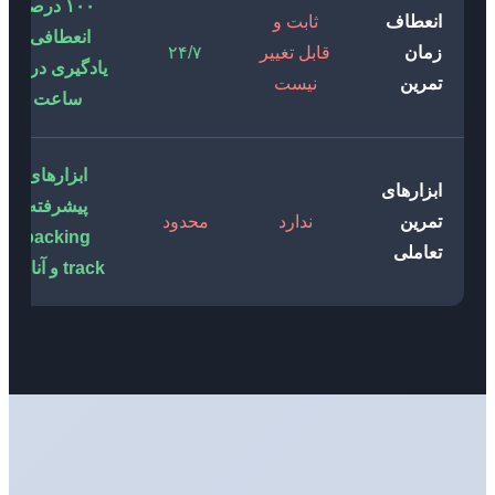
۱۰۰ درصد
انعطاف
ثابت و
انعطافی،
زمان
قابل تغییر
۲۴/۷
یادگیری در هر
تمرین
نیست
ساعت
ابزارهای
ابزارهای
پیشرفته
تمرین
ندارد
محدود
backing
تعاملی
track و آنالیز