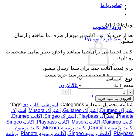
تماس با ما
تومان
279,000
ورود / عضویت
بعد از خرید یک عدد اکانت پرمیوم از طرف ما ساخته و ارسال
سبد خرید /
تومان
0
میشود.
اکانت اختصاصی برای شما میباشد و اجازه تغییر تمامی مشخصات
رو دارید.
برای تمدید اکانت جدید برای شما ارسال میشود.
هیچ محصولی در سبد خرید نیست.
نوع
مدت
پاک کردن
بازگشت به فروشگاه
اکانت
تسویه حساب
+
پرمیوم
افزودن به سبد خرید
Musora
شناسه محصول:
نامعلوم
Categories:
آموزشی
,
کاربردی
Tags:
-
اشتراک Drumeo
,
اشتراک Guitareo
,
اشتراک Musora
,
اشتراک
سبد خرید
Drumeo,
Pianote
,
اشتراک Playbass
,
اشتراک Singeo
,
اکانت Drumeo
,
Pianote,
اکانت Guitareo
,
اکانت Musora
,
اکانت Playbass
,
اکانت Singeo
,
Guitareo,
اکانت پرمیوم Drumeo
,
اکانت پرمیوم Musora
,
اکانت پرمیوم
Playbass,
Playbass
,
اکانت پرمیوم Singeo
,
اکانت پریمیوم Pianote
,
برنامه
Singeo