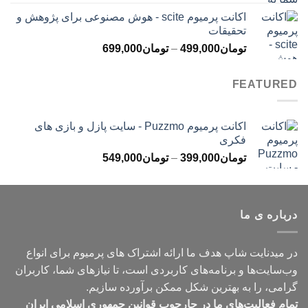
قیمت:
اکانت پرمیوم scite - هوش مصنوعی برای پژوهش و
تومان299,000
تحقیقات
تا
محدوده
تومان
499,000
–
تومان
699,000
تومان499,000
قیمت:
تومان499,000
FEATURED
تا
تومان699,000
اکانت پرمیوم Puzzmo - سایت پازل و بازی های
فکری
محدوده
تومان
399,000
–
تومان
549,000
قیمت:
تومان399,000
تا
درباره ی ما
تومان549,000
در میدنایت شاپ هدف ما ارائه اشتراک های پرمیوم برای انواع
وب‌سایت‌ها و برنامه‌های کاربردی است، تا نیازهای شما، کاربران
گرامی، را به بهترین شکل ممکن برآورده سازیم.
تمام فعالیت‌های ما در چارچوب قوانین جمهوری اسلامی ایران