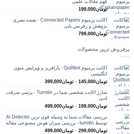
فهم مقالات علمی
تومان
199,000
اکانت پرمیوم Connected Papers - نقشه بصری
پژوهش و رفرنس یابی
تومان
799,000
پرفروش ترین محصولات
اکانت پرمیوم Quillbot - پارافریز و ویرایش متون
انگلیسی
محدوده
تومان
145,000
–
تومان
399,000
قیمت:
شارژ اکانت شخصی شما در Turnitin - برسی سرقت
تومان145,000
ادبی
تا
محدوده
تومان
199,000
–
تومان
499,000
تومان399,000
قیمت:
بررسی مقالات شما به وسیله قوی ترین Ai Detector
تومان199,000
توسط turnitin - بررسی میزان هوش مصنوعی مقاله
تا
محدوده
تومان
299,000
–
تومان
499,000
تومان499,000