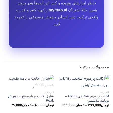
خاطر ابزارهای پیچیده و کند، این ایده‌ها هدر بروند.
همین حالا اشتراک
mymap.ai
را تهیه کنید و قدرت
واقعی ترکیب ذهن انسان و هوش مصنوعی را تجربه
کنید.
محصولات مرتبط
ناموجود
کاربردی
کاربردی
اکانت پرمیوم شخصی Calm –
شارژ اکانت برنامه تقویت هوش
برنامه مدیتیشن
Peak
محدوده
محدوده
تومان
299,000
–
تومان
399,000
تومان
40,000
–
تومان
75,000
قیمت:
قیمت:
تومان299,000
توما