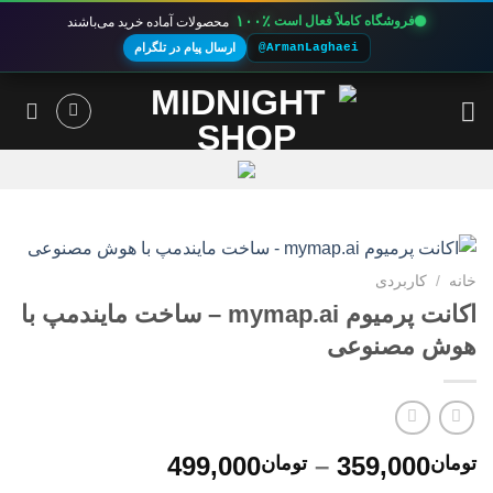
۱۰۰٪
فروشگاه کاملاً فعال است
محصولات آماده خرید می‌باشند
@ArmanLaghaei
ارسال پیام در تلگرام
Ski
t
conten
خانه
/
کاربردی
اکانت پرمیوم mymap.ai – ساخت مایندمپ با
هوش مصنوعی
محدوده
499,000
–
359,000
تومان
تومان
قیمت: