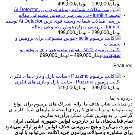
تا
محدوده
تومان
199,000
–
تومان
499,000
تومان399,000
قیمت:
تومان199,000
تا
بررسی مقالات شما به وسیله قوی ترین Ai Detector توسط
تومان499,000
turnitin - بررسی میزان هوش مصنوعی مقاله
محدوده
تومان
299,000
–
تومان
499,000
قیمت:
تومان299,000
تا
اکانت پرمیوم scite - هوش مصنوعی برای پژوهش و
تومان499,000
محدوده
تحقیقات
تومان
499,000
–
تومان
699,000
قیمت:
Featured
تومان499,000
تا
تومان699,000
اکانت پرمیوم Puzzmo - سایت پازل و بازی های فکری
محدوده
تومان
399,000
–
تومان
549,000
قیمت:
درباره ی ما
تومان399,000
در میدنایت شاپ هدف ما ارائه اشتراک های پرمیوم برای انواع
تا
وب‌سایت‌ها و برنامه‌های کاربردی است، تا نیازهای شما، کاربران
تومان549,000
گرامی، را به بهترین شکل ممکن برآورده سازیم.
تمام فعالیت‌های ما در چارچوب قوانین جمهوری اسلامی ایران
صورت می‌گیرد و هیچ سرویسی خلاف قوانین کشور ارائه نمی‌شود.
برای مشاوره و سوالات پیرامون خرید اکانت، می‌توانید با آیدی