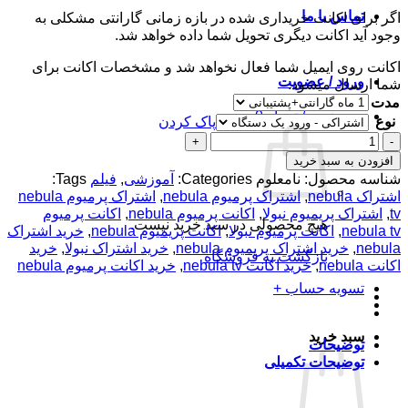
تماس با ما
اگر برای اکانت خریداری شده در بازه زمانی گارانتی مشکلی به
وجود آید اکانت دیگری تحویل شما داده خواهد شد.
اکانت روی ایمیل شما فعال نخواهد شد و مشخصات اکانت برای
ورود / عضویت
شما ارسال میشود.
مدت
سبد خرید /
تومان
0
نوع
پاک کردن
اکانت
پرمیوم
افزودن به سبد خرید
Nebula
شناسه محصول:
نامعلوم
Categories:
آموزشی
,
فیلم
Tags:
عدد
اشتراک nebula
,
اشتراک پرمیوم nebula
,
اشتراک پرمیوم nebula
tv
,
اشتراک پریمیوم نبولا
,
اکانت پرمیوم nebula
,
اکانت پرمیوم
هیچ محصولی در سبد خرید نیست.
nebula tv
,
اکانت پرمیوم نبولا
,
اکانت پریمیوم nebula
,
خرید اشتراک
nebula
,
خرید اشتراک پریمیوم nebula
,
خرید اشتراک نبولا
,
خرید
بازگشت به فروشگاه
اکانت nebula
,
خرید اکانت nebula tv
,
خرید اکانت پرمیوم nebula
تسویه حساب
+
سبد خرید
توضیحات
توضیحات تکمیلی