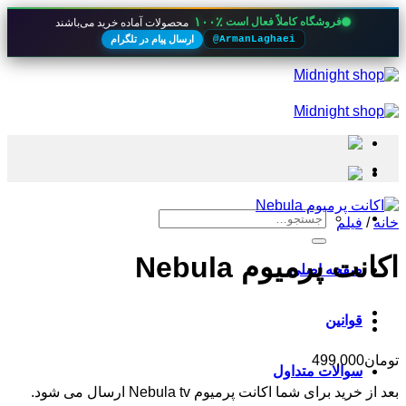
۱۰۰٪
فروشگاه کاملاً فعال است
محصولات آماده خرید می‌باشند
ارسال پیام در تلگرام
@ArmanLaghaei
Skip
to
content
جستجو
خانه
/
فیلم
برای:
اکانت پرمیوم Nebula
صفحه اصلی
قوانین
تومان
499,000
سوالات متداول
بعد از خرید برای شما اکانت پرمیوم Nebula tv ارسال می شود.