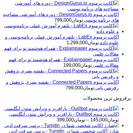
تا
تومان60,000
اکانت پرمیوم DesignGurus.io - دوره ‌های آموزشی مصاحبه
‌های برنامه نویسی
تومان
799,000
اکانت پرمیوم LabEx - پلتفرم آموزش عملی برنامه‌نویسی و
علوم داده
تومان
1,299,000
اکانت پرمیوم Explainpaper - همراه هوشمند تو برای فهم
مقالات علمی
تومان
199,000
اکانت پرمیوم Connected Papers - نقشه بصری پژوهش و
رفرنس یابی
تومان
799,000
پرفروش ترین محصولات
اکانت پرمیوم Quillbot - پارافریز و ویرایش متون انگلیسی
محدوده
تومان
145,000
–
تومان
399,000
قیمت:
تومان145,000
شارژ اکانت شخصی شما در Turnitin - برسی سرقت ادبی