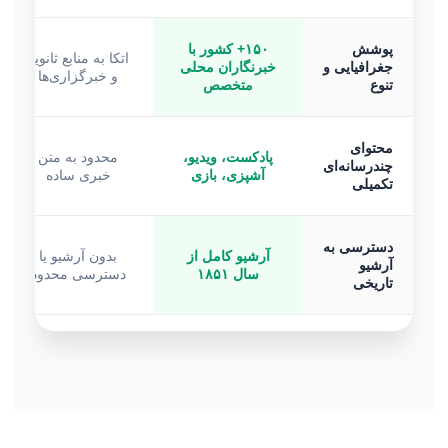
پوشش
۱۵۰+ کشور با
اتکا به منابع ثانویه
جغرافیایی و
خبرنگاران محلی
و خبرگزاری‌ها
تنوع
متخصص
محتوای
پادکست، ویدیو،
محدود به متن
چندرسانه‌ای
آشپزی، بازی
خبری ساده
تکمیلی
دسترسی به
آرشیو کامل از
بدون آرشیو یا
آرشیو
سال ۱۸۵۱
دسترسی محدود
تاریخی