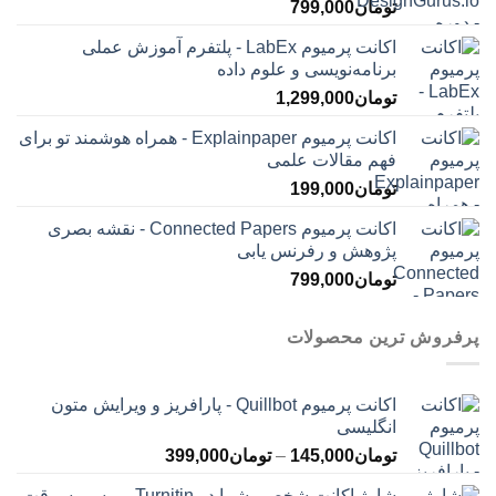
تومان
799,000
اکانت پرمیوم LabEx - پلتفرم آموزش عملی
برنامه‌نویسی و علوم داده
تومان
1,299,000
اکانت پرمیوم Explainpaper - همراه هوشمند تو برای
فهم مقالات علمی
تومان
199,000
اکانت پرمیوم Connected Papers - نقشه بصری
پژوهش و رفرنس یابی
تومان
799,000
پرفروش ترین محصولات
اکانت پرمیوم Quillbot - پارافریز و ویرایش متون
انگلیسی
محدوده
تومان
145,000
–
تومان
399,000
قیمت:
شارژ اکانت شخصی شما در Turnitin - برسی سرقت