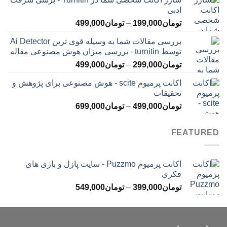
تومان145,000
ادبی
تا
محدوده
تومان
199,000
–
تومان
499,000
تومان399,000
قیمت:
بررسی مقالات شما به وسیله قوی ترین Ai Detector
تومان199,000
توسط turnitin - بررسی میزان هوش مصنوعی مقاله
تا
محدوده
تومان
299,000
–
تومان
499,000
تومان499,000
قیمت:
اکانت پرمیوم scite - هوش مصنوعی برای پژوهش و
تومان299,000
تحقیقات
تا
محدوده
تومان
499,000
–
تومان
699,000
تومان499,000
قیمت:
تومان499,000
FEATURED
تا
تومان699,000
اکانت پرمیوم Puzzmo - سایت پازل و بازی های
فکری
محدوده
تومان
399,000
–
تومان
549,000
قیمت:
تومان399,000
تا