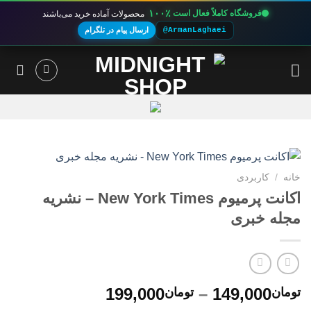
۱۰۰٪
فروشگاه کاملاً فعال است
محصولات آماده خرید می‌باشند
@ArmanLaghaei
ارسال پیام در تلگرام
Ski
t
conten
خانه
/
کاربردی
اکانت پرمیوم New York Times – نشریه
مجله خبری
محدوده
199,000
–
149,000
تومان
تومان
قیمت: