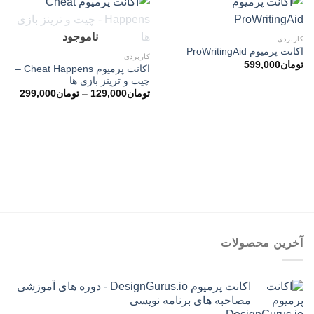
ناموجود
کاربردی
اکانت پرمیوم ProWritingAid
کاربردی
تومان
599,000
اکانت پرمیوم Cheat Happens –
چیت و ترینز بازی ها
محدو
تومان
129,000
–
تومان
299,000
قیمت
تا
تومان99,000
آخرین محصولات
اکانت پرمیوم DesignGurus.io - دوره ‌های آموزشی
مصاحبه ‌های برنامه نویسی