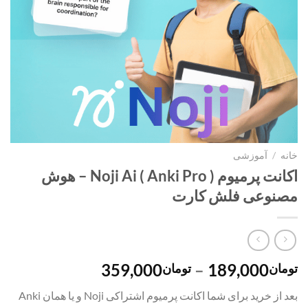
خانه
/
آموزشی
اکانت پرمیوم Noji Ai ( Anki Pro ) – هوش
مصنوعی فلش کارت
محدوده
359,000
–
189,000
تومان
تومان
قیمت:
بعد از خرید برای شما اکانت پرمیوم اشتراکی Noji و یا همان Anki
تومان189,000