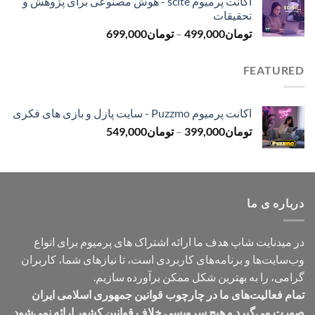
اکانت پرمیوم scite - هوش مصنوعی برای پژوهش و
تومان299,000
تحقیقات
تا
محدوده
تومان
499,000
–
تومان
699,000
تومان499,000
قیمت:
تومان499,000
FEATURED
تا
تومان699,000
اکانت پرمیوم Puzzmo - سایت پازل و بازی های فکری
محدوده
تومان
399,000
–
تومان
549,000
قیمت:
تومان399,000
تا
تومان549,000
درباره ی ما
در میدنایت شاپ هدف ما ارائه اشتراک های پرمیوم برای انواع
وب‌سایت‌ها و برنامه‌های کاربردی است، تا نیازهای شما، کاربران
گرامی، را به بهترین شکل ممکن برآورده سازیم.
تمام فعالیت‌های ما در چارچوب قوانین جمهوری اسلامی ایران
صورت می‌گیرد و هیچ سرویسی خلاف قوانین کشور ارائه نمی‌شود.