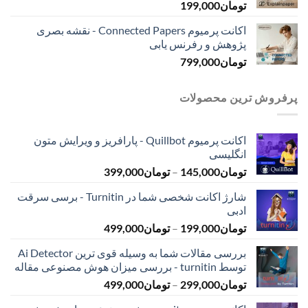
تومان
199,000
اکانت پرمیوم Connected Papers - نقشه بصری
پژوهش و رفرنس یابی
تومان
799,000
پرفروش ترین محصولات
اکانت پرمیوم Quillbot - پارافریز و ویرایش متون
انگلیسی
محدوده
تومان
145,000
–
تومان
399,000
قیمت:
شارژ اکانت شخصی شما در Turnitin - برسی سرقت
تومان145,000
ادبی
تا
محدوده
تومان
199,000
–
تومان
499,000
تومان399,000
قیمت:
بررسی مقالات شما به وسیله قوی ترین Ai Detector
تومان199,000
توسط turnitin - بررسی میزان هوش مصنوعی مقاله
تا
محدوده
تومان
299,000
–
تومان
499,000
تومان499,000
قیمت: