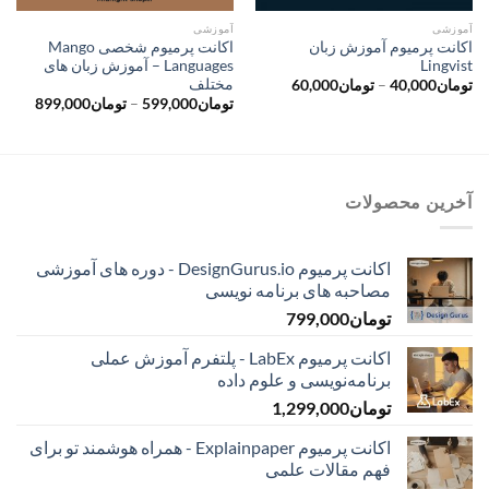
آموزشی
آموزشی
اکانت پرمیوم آموزش زبان
اکانت پرمیوم شخصی Mango
Lingvist
Languages – آموزش زبان های
مختلف
محدوده
تومان
40,000
–
تومان
60,000
قیمت:
محدود
تومان
599,000
–
تومان
899,000
تومان40,000
قیمت:
تا
ت
تومان60,000
تا
تومان899,000
آخرین محصولات
اکانت پرمیوم DesignGurus.io - دوره ‌های آموزشی
مصاحبه ‌های برنامه نویسی
تومان
799,000
اکانت پرمیوم LabEx - پلتفرم آموزش عملی
برنامه‌نویسی و علوم داده
تومان
1,299,000
اکانت پرمیوم Explainpaper - همراه هوشمند تو برای
فهم مقالات علمی