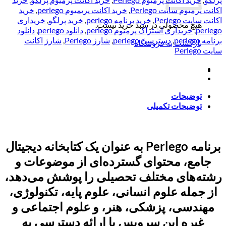
اکانت پرمیوم سایت Perlego
,
خرید اکانت پریمیوم perlego
,
خرید
اکانت سایت Perlego
,
خرید برنامه perlego
,
خرید پرلگو
,
خریداری
هیچ محصولی در سبد خرید نیست.
perlego
,
خریداری اشتراک پرمیوم perlego
,
دانلود perlego
,
دانلود
برنامه perlego
,
دسترسی perlego
,
شارژ Perlego
,
شارژ اکانت
بازگشت به فروشگاه
سایت Perlego
توضیحات
توضیحات تکمیلی
برنامه Perlego به عنوان یک کتابخانه دیجیتال
جامع، محتوای گسترده‌ای از موضوعات و
رشته‌های مختلف تحصیلی را پوشش می‌دهد،
از جمله علوم انسانی، علوم پایه، تکنولوژی،
مهندسی، پزشکی، هنر، و علوم اجتماعی و
غیره این سرویس با ارائه دسترسی به