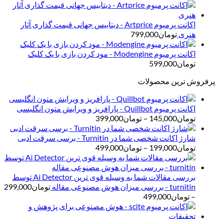
اکانت پرمیوم Artprice - دیتابیس جهانی قیمت ‌گذاری آثار
هنری
تومان
799,000
اکانت پرمیوم Modengine - مود کردن بازی با یک کلیک
تومان
599,000
پرفروش ترین محصولات
اکانت پرمیوم Quillbot - پارافریز و ویرایش متون انگلیسی
محدوده
تومان
145,000
–
تومان
399,000
قیمت:
تومان145,000
شارژ اکانت شخصی شما در Turnitin - برسی سرقت ادبی
تا
محدوده
تومان
199,000
–
تومان
499,000
تومان399,000
قیمت:
تومان199,000
تا
بررسی مقالات شما به وسیله قوی ترین Ai Detector توسط
تومان499,000
turnitin - بررسی میزان هوش مصنوعی مقاله
تومان
299,000
محدوده
–
تومان
499,000
قیمت:
تومان299,000