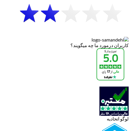
کاربران درمورد ما چه میگویند؟
لوگو اتحادیه