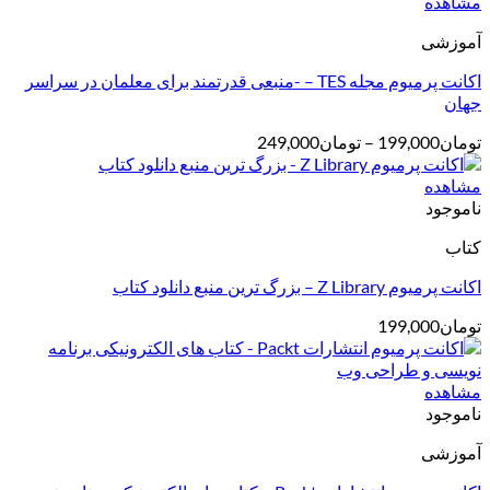
تا
مشاهده
تومان599,000
آموزشی
اکانت پرمیوم مجله TES – -منبعی قدرتمند برای معلمان در سراسر
جهان
محدوده
تومان
199,000
–
تومان
249,000
قیمت:
تومان199,000
مشاهده
تا
ناموجود
تومان249,000
کتاب
اکانت پرمیوم Z Library – بزرگ ترین منبع دانلود کتاب
تومان
199,000
مشاهده
ناموجود
آموزشی