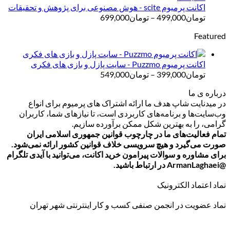
تا
اکانت پرمیوم scite - هوش مصنوعی برای پژوهش و تحقیقات
تومان499,000
محدوده
تومان
499,000
–
تومان
699,000
قیمت:
Featured
تومان499,000
تا
تومان699,000
اکانت پرمیوم Puzzmo - سایت پازل و بازی های فکری
محدوده
تومان
399,000
–
تومان
549,000
قیمت:
درباره ی ما
تومان399,000
در میدنایت شاپ هدف ما ارائه اشتراک های پرمیوم برای انواع
تا
وب‌سایت‌ها و برنامه‌های کاربردی است، تا نیازهای شما، کاربران
تومان549,000
گرامی، را به بهترین شکل ممکن برآورده سازیم.
تمام فعالیت‌های ما در چارچوب قوانین جمهوری اسلامی ایران
صورت می‌گیرد و هیچ سرویسی خلاف قوانین کشور ارائه نمی‌شود.
برای مشاوره و سوالات پیرامون خرید اکانت، می‌توانید با آیدی تلگرام
@ArmanLaghaei در ارتباط باشید.
نماد اعتماد الکترونیک
نماد عضویت در انجمن صنفی کسب و کار اینترنتی شهر تهران