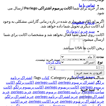
تماس با ما
بعد از خرید برای شما
اکانت پرمیوم اشتراکی Perlego
ارسال می
شود.
اگر برای اکانت خریداری شده در بازه زمانی گارانتی مشکلی به وجود
ورود / عضویت
آید اکانت دیگری تحویل شما داده خواهد شد.
سبد خرید /
تومان
0
اکانت روی ایمیل شما فعال نخواهد شد و مشخصات اکانت برای شما
ارسال میشود.
ریجن اکانت ها USA میباشد.
مدت
هیچ محصولی در سبد خرید نیست.
نوع
پاک کردن
اکانت
بازگشت به فروشگاه
پرمیوم
افزودن به سبد خرید
Perlego
تسویه حساب
+
شناسه محصول:
نامعلوم
Category:
کتاب
Tags:
اشتراک برنامه
-
پرلگو
,
اشتراک پرمیوم perlego
,
اکانت perlego
,
اکانت پرلگو
,
اکانت
مرجع
پرمیوم perlego
,
اکانت پریمیوم perlego
,
اکانت پریمیوم پرلگو
,
اکانت
سبد خرید
کتاب
سایت Perlego
,
برنامه perlego
,
پرمیوم perlego
,
خرید perlego
,
خرید
های
اشتراک perlego
,
خرید اشتراک برنامه perlego
,
خرید اشتراک پرلگو
,
دانشگاهی
خرید اشتراک پرمیوم perlego
,
خرید اکانت perlego
,
خرید اکانت
عدد
پرلگو
,
خرید اکانت پرمیوم Perlego
,
خرید اکانت پرمیوم پرلگو
,
خرید