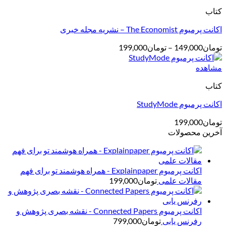
تا
کتاب
تومان499,000
اکانت پرمیوم The Economist – نشریه مجله خبری
محدوده
تومان
149,000
–
تومان
199,000
قیمت:
تومان149,000
مشاهده
تا
کتاب
تومان199,000
اکانت پرمیوم StudyMode
تومان
199,000
آخرین محصولات
اکانت پرمیوم Explainpaper - همراه هوشمند تو برای فهم
مقالات علمی
تومان
199,000
اکانت پرمیوم Connected Papers - نقشه بصری پژوهش و
رفرنس یابی
تومان
799,000