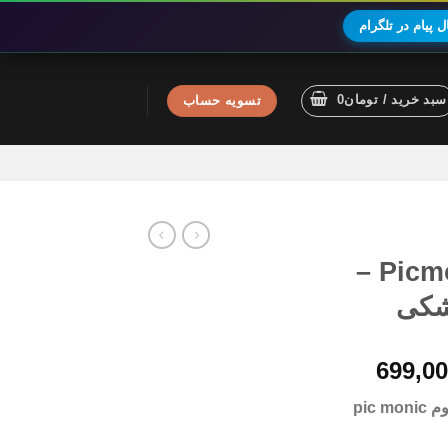
 پیام در تلگرام
سبد خرید /
تومان
0
تسویه حساب
اکانت پرمیوم Picmonic –
شکی
محدوده
699,0
قیمت:
pic m
تومان499,000
تا