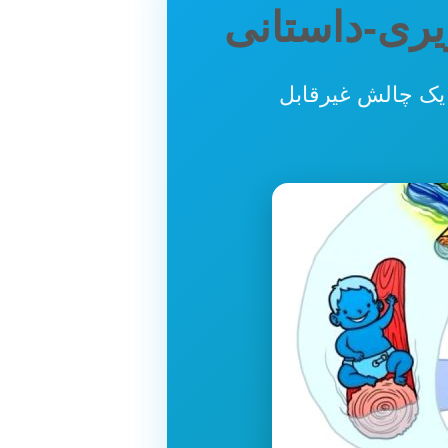
یری-داستانی
یک چالش غیرقابل