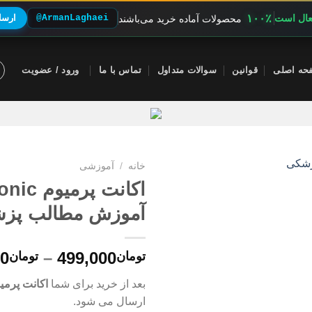
۱۰۰٪
فعال است
@ArmanLaghaei
ارسال
محصولات آماده خرید می‌باشند
حه اصلی
قوانین
سوالات متداول
تماس با ما
ورود / عضویت
خانه
/
آموزشی
آموزش مطالب پز
00
–
499,000
تومان
تومان
بعد از خرید برای شما
اکانت پرمیوم onic
ارسال می شود.