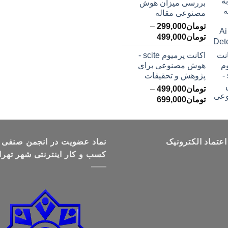
بررسی میزان هوش
مصنوعی مقاله
تومان
299,000
–
محدوده
تومان
499,000
قیمت:
اکانت پرمیوم scite -
تومان299,000
هوش مصنوعی برای
تا
پژوهش و تحقیقات
تومان499,000
تومان
499,000
–
محدوده
تومان
699,000
قیمت:
تومان499,000
تا
اعتماد الکترونیک
تومان699,000
نماد عضویت در انجمن صنفی
کسب و کار اینترنتی شهر تهرا