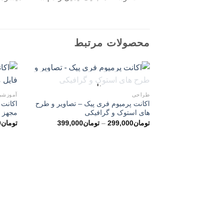
محصولات مرتبط
ناموجود
طراحی
آموزشی
اکانت پرمیوم فری پیک – تصاویر و طرح
های استوک و گرافیکی
مجهز 
محدوده
تومان
299,000
–
تومان
399,000
تومان
0
قیمت:
تومان299,000
تا
تومان399,000