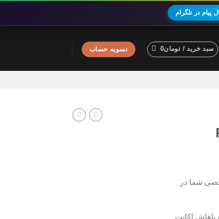
 پیام در تلگرام
سبد خرید /
تومان
0
تسویه حساب
خصی شما در
باهاش اکانت