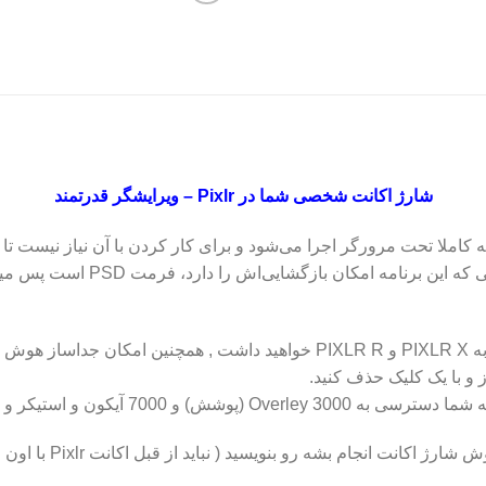
شارژ اکانت شخصی شما در Pixlr – ویرایشگر قدرتمند
JPEG و SVG را باز می‌کند، اما مهم
با تهیه اکانت پرمیوم این سایت دسترسی کامل به PIXLR X و PIXLR R خواهید د
 و با یک کلیک حذف کنید.
 5000 متن تزئینی (Decorative) خواهید داشت.
در قسمت توضیحات خرید 