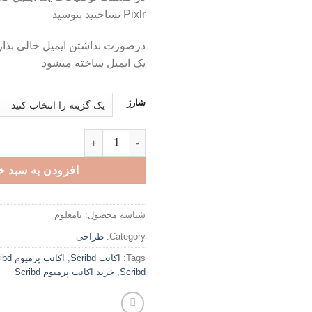
Pixlr نساختید بنوسید
درصورت نداشتن ایمیل خالی بذاری
یک ایمیل ساخته میشود
شارژ
اکانت پرمیوم Pixlr عدد
افزودن به سبد خ
شناسه محصول:
نامعلوم
Category:
طراحی
Tags:
اکانت Scribd
,
اکانت پرمیوم Scribd
Scribd
,
خرید اکانت پرمیوم Scribd