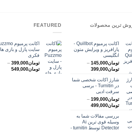
وش ترین محصولات
FEATURED
اکانت پرمیوم Quillbot -
پارافریز و ویرایش متون
سایت پازل و بازی ها
انگلیسی
فکری
تومان
145,000
–
تومان
399,000
–
محدوده
محدود
تومان
399,000
تومان
549,000
قیمت:
قیمت:
شارژ اکانت شخصی شما
تومان145,000
ت
در Turnitin - برسی
تا
تا
سرقت ادبی
تومان399,000
تومان549,000
تومان
199,000
–
محدوده
تومان
499,000
قیمت:
بررسی مقالات شما به
تومان199,000
وسیله قوی ترین Ai
تا
Detector توسط turnitin -
تومان499,000