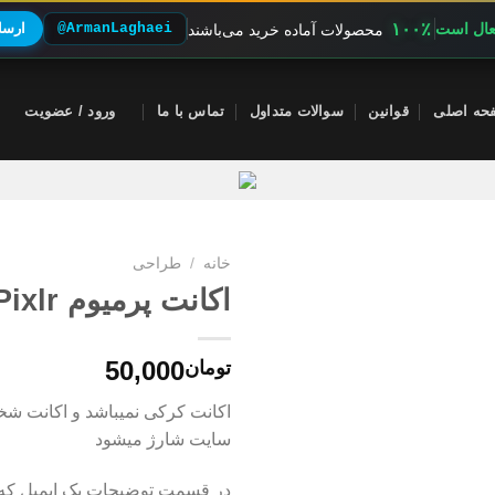
۱۰۰٪
فعال است
@ArmanLaghaei
ارسال
محصولات آماده خرید می‌باشند
حه اصلی
قوانین
سوالات متداول
تماس با ما
ورود / عضویت
خانه
/
طراحی
اکانت پرمیوم Pixlr
50,000
تومان
اکانت کرکی نمیباشد و اکانت ش
سایت شارژ میشود
در قسمت توضیحات یک ایمیل که 