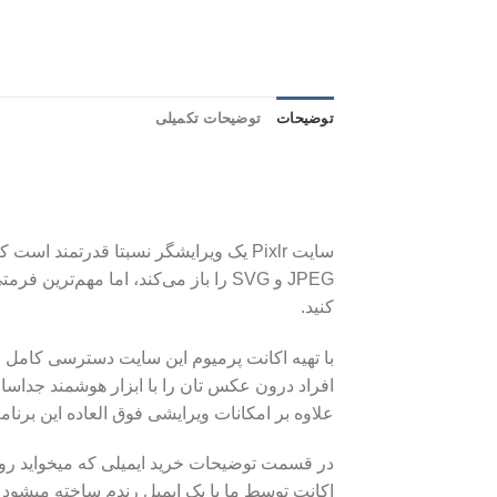
توضیحات
توضیحات تکمیلی
کنید.
افراد درون عکس تان را با ابزار هوشمند جداساز
علاوه بر امکانات ویرایشی فوق العاده این برنامه شما دسترسی به 3000 Overley (پوشش) و 7000 آیکون و استیکر و
اکانت توسط ما با یک ایمیل رندم ساخته میشود