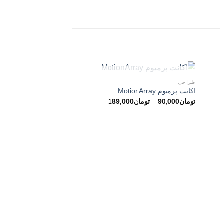
ناموجود
طراحی
اکانت پرمیوم MotionArray
محدوده
تومان
90,000
–
تومان
189,000
قیمت:
تومان90,000
تا
ناموج
تومان189,000
آموزشی
به صورت آنلاین
تومان
40,000
–
تومان
0