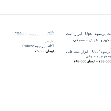
ناموجود
طراحی
اکانت پرمیوم Pikbest
تومان
75,000
اکانت پرمیوم Updf – ابزار ادیت فایل
به هوش مصنوعی
محدوده
299,00
–
تومان
749,000
قیمت:
تومان299,000
تا
تومان749,000