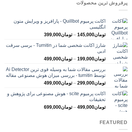
پرفروش ترین محصولات
اکانت پرمیوم Quillbot - پارافریز و ویرایش متون
انگلیسی
محدوده
تومان
145,000
–
تومان
399,000
قیمت:
شارژ اکانت شخصی شما در Turnitin - برسی سرقت
تومان145,000
ادبی
تا
محدوده
تومان
199,000
–
تومان
499,000
تومان399,000
قیمت:
بررسی مقالات شما به وسیله قوی ترین Ai Detector
تومان199,000
توسط turnitin - بررسی میزان هوش مصنوعی مقاله
تا
محدوده
تومان
299,000
–
تومان
499,000
تومان499,000
قیمت:
اکانت پرمیوم scite - هوش مصنوعی برای پژوهش و
تومان299,000
تحقیقات
تا
محدوده
تومان
499,000
–
تومان
699,000
تومان499,000
قیمت:
تومان499,000
FEATURED
تا
تومان699,000