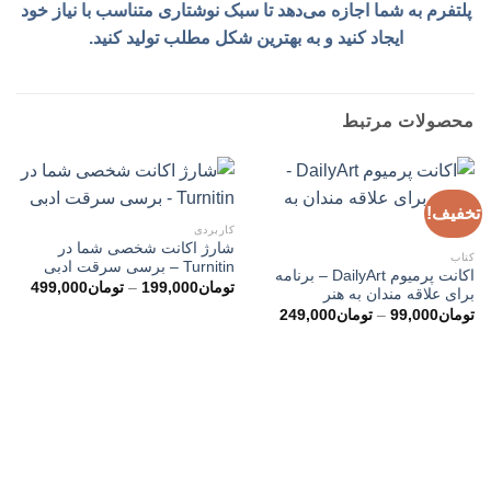
پلتفرم به شما اجازه می‌دهد تا سبک نوشتاری متناسب با نیاز خود
ایجاد کنید و به بهترین شکل مطلب تولید کنید.
محصولات مرتبط
تخفیف!
کاربردی
شارژ اکانت شخصی شما در
کتاب
Turnitin – برسی سرقت ادبی
اکانت پرمیوم DailyArt – برنامه
محدو
تومان
199,000
–
تومان
499,000
برای علاقه مندان به هنر
قیمت
محدوده
تومان
99,000
–
تومان
249,000
قیمت:
تا
تومان99,000
تومان99,000
تا
تومان249,000