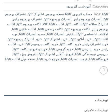
Categories:
آموزشی
,
کاربردی
Rytr حساب کاربری
Tags:
,
Rytr نسخه پرمیوم
,
اشتراک rytr
,
اشتراک پرمیوم
rytr
,
اشتراک پرمیوم رایتر
,
اشتراک پریمیوم rytr
,
اشتراک پریمیوم رایتر
,
اشتراک سالانه Rytr
,
اکانت rytr
,
اکانت VIP Rytr
,
اکانت پرمیوم rytr
,
اکانت
پرمیوم رایتر
,
اکانت پریمیوم rytr
,
اکانت رسمی Rytr
,
اکانت طلایی Rytr
,
امکانات اختصاصی Rytr
,
تخفیف اشتراک Rytr
,
تمدید اشتراک Rytr
,
تهیه
اکانت Rytr
,
خرید آنلاین Rytr
,
خرید اشتراک rytr
,
خرید اشتراک پرمیوم rytr
,
خرید اشتراک رایتر
,
خرید اکانت rytr
,
خرید اکانت پریمیوم rytr
,
خرید اکانت
رایتر
,
خرید اینترنتی Rytr
,
خرید گروهی Rytr
,
خرید و فروش اکانت Rytr
,
سرویس نویسندگی Rytr
,
فروش آنلاین اشتراک Rytr
,
فروش ویژه Rytr
,
فروشگاه Rytr
,
قیمت اشتراک Rytr
,
مرجع خرید Rytr
,
نسخه فول اکانت Rytr
توضیحات
توضیحات تکمیلی