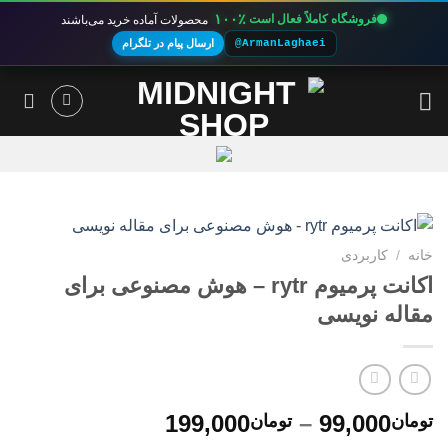
۱۰۰٪
فروشگاه کاملاً فعال است
محصولات آماده خرید می‌باشند
@ArmanLaghaei
ارسال پیام در تلگرام
Ski
t
conten
خانه
/
کاربردی
اکانت پرمیوم rytr – هوش مصنوعی برای
مقاله نویسی
محدوده
199,000
–
99,000
تومان
تومان
قیمت: