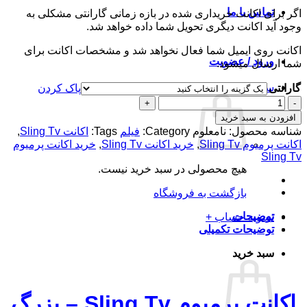
تا
تماس با ما
اگر برای اکانت خریداری شده در بازه زمانی گارانتی مشکلی به
تومان120,000
وجود آید اکانت دیگری تحویل شما داده خواهد شد.
اکانت روی ایمیل شما فعال نخواهد شد و مشخصات اکانت برای
ورود / عضویت
شما ارسال میشود.
سبد خرید /
تومان
0
گارانتی
پاک کردن
اکانت
پرمیوم
افزودن به سبد خرید
Sling
شناسه محصول:
نامعلوم
Category:
فیلم
Tags:
اکانت Sling Tv
,
Tv
اکانت پرمیوم Sling Tv
,
خرید اکانت Sling Tv
,
خرید اکانت پرمیوم
عدد
Sling Tv
هیچ محصولی در سبد خرید نیست.
بازگشت به فروشگاه
توضیحات
تسویه حساب
+
توضیحات تکمیلی
سبد خرید
اکانت پرمیوم Sling Tv – بزرگ