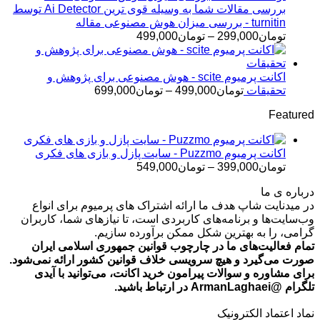
تا
بررسی مقالات شما به وسیله قوی ترین Ai Detector توسط
تومان499,000
turnitin - بررسی میزان هوش مصنوعی مقاله
محدوده
تومان
299,000
–
تومان
499,000
قیمت:
تومان299,000
تا
اکانت پرمیوم scite - هوش مصنوعی برای پژوهش و
تومان499,000
محدوده
تحقیقات
تومان
499,000
–
تومان
699,000
قیمت:
Featured
تومان499,000
تا
تومان699,000
اکانت پرمیوم Puzzmo - سایت پازل و بازی های فکری
محدوده
تومان
399,000
–
تومان
549,000
قیمت:
درباره ی ما
تومان399,000
در میدنایت شاپ هدف ما ارائه اشتراک های پرمیوم برای انواع
تا
وب‌سایت‌ها و برنامه‌های کاربردی است، تا نیازهای شما، کاربران
تومان549,000
گرامی، را به بهترین شکل ممکن برآورده سازیم.
تمام فعالیت‌های ما در چارچوب قوانین جمهوری اسلامی ایران
صورت می‌گیرد و هیچ سرویسی خلاف قوانین کشور ارائه نمی‌شود.
برای مشاوره و سوالات پیرامون خرید اکانت، می‌توانید با آیدی
تلگرام @ArmanLaghaei در ارتباط باشید.
نماد اعتماد الکترونیک