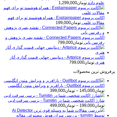
علوم داده
تومان
1,299,000
اکانت پرمیوم Explainpaper - همراه هوشمند تو برای فهم
مقالات علمی
تومان
199,000
اکانت پرمیوم Connected Papers - نقشه بصری پژوهش و
رفرنس یابی
تومان
799,000
اکانت پرمیوم Artprice - دیتابیس جهانی قیمت ‌گذاری آثار
هنری
تومان
799,000
پرفروش ترین محصولات
اکانت پرمیوم Quillbot - پارافریز و ویرایش متون انگلیسی
محدوده
تومان
145,000
–
تومان
399,000
قیمت:
تومان145,000
شارژ اکانت شخصی شما در Turnitin - برسی سرقت ادبی
تا
محدوده
تومان
199,000
–
تومان
499,000
تومان399,000
قیمت:
تومان199,000