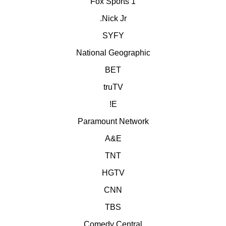
Fox Sports 1
Nick Jr.
SYFY
National Geographic
BET
truTV
E!
Paramount Network
A&E
TNT
HGTV
CNN
TBS
Comedy Central