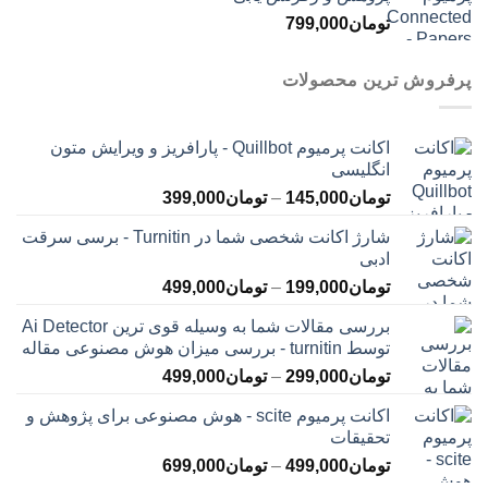
تومان
799,000
پرفروش ترین محصولات
اکانت پرمیوم Quillbot - پارافریز و ویرایش متون
انگلیسی
محدوده
تومان
145,000
–
تومان
399,000
قیمت:
شارژ اکانت شخصی شما در Turnitin - برسی سرقت
تومان145,000
ادبی
تا
محدوده
تومان
199,000
–
تومان
499,000
تومان399,000
قیمت:
بررسی مقالات شما به وسیله قوی ترین Ai Detector
تومان199,000
توسط turnitin - بررسی میزان هوش مصنوعی مقاله
تا
محدوده
تومان
299,000
–
تومان
499,000
تومان499,000
قیمت:
اکانت پرمیوم scite - هوش مصنوعی برای پژوهش و
تومان299,000
تحقیقات
تا
محدوده
تومان
499,000
–
تومان
699,000
تومان499,000
قیمت: