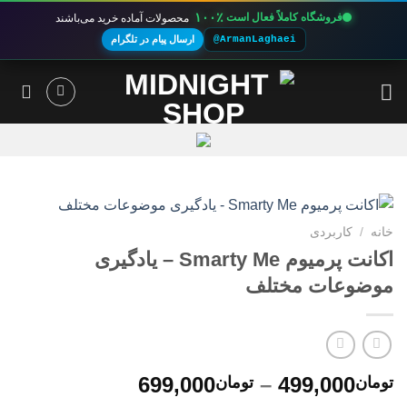
۱۰۰٪
فروشگاه کاملاً فعال است
محصولات آماده خرید می‌باشند
@ArmanLaghaei
ارسال پیام در تلگرام
Ski
t
conten
خانه
/
کاربردی
اکانت پرمیوم Smarty Me – یادگیری
موضوعات مختلف
محدوده
699,000
–
499,000
تومان
تومان
قیمت: