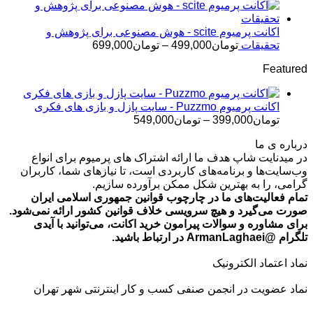
قیمت:
تومان299,000
تا
اکانت پرمیوم scite - هوش مصنوعی برای پژوهش و
تومان499,000
محدوده
تحقیقات
تومان
499,000
–
تومان
699,000
قیمت:
Featured
تومان499,000
تا
تومان699,000
اکانت پرمیوم Puzzmo - سایت پازل و بازی های فکری
محدوده
تومان
399,000
–
تومان
549,000
قیمت:
درباره ی ما
تومان399,000
در میدنایت شاپ هدف ما ارائه اشتراک های پرمیوم برای انواع
تا
وب‌سایت‌ها و برنامه‌های کاربردی است، تا نیازهای شما، کاربران
تومان549,000
گرامی، را به بهترین شکل ممکن برآورده سازیم.
تمام فعالیت‌های ما در چارچوب قوانین جمهوری اسلامی ایران
صورت می‌گیرد و هیچ سرویسی خلاف قوانین کشور ارائه نمی‌شود.
برای مشاوره و سوالات پیرامون خرید اکانت، می‌توانید با آیدی
تلگرام @ArmanLaghaei در ارتباط باشید.
نماد اعتماد الکترونیک
نماد عضویت در انجمن صنفی کسب و کار اینترنتی شهر تهران