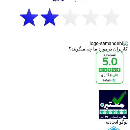
کاربران درمورد ما چه میگویند؟
لوگو اتحادیه