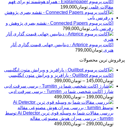
اکانت پرمیوم Explainpaper - همراه هوشمند تو برای فهم
مقالات علمی
تومان
199,000
اکانت پرمیوم Connected Papers - نقشه بصری پژوهش و
رفرنس یابی
تومان
799,000
اکانت پرمیوم Artprice - دیتابیس جهانی قیمت ‌گذاری آثار
هنری
تومان
799,000
پرفروش ترین محصولات
اکانت پرمیوم Quillbot - پارافریز و ویرایش متون انگلیسی
محدوده
تومان
145,000
–
تومان
399,000
قیمت:
تومان145,000
شارژ اکانت شخصی شما در Turnitin - برسی سرقت ادبی
تا
محدوده
تومان
199,000
–
تومان
499,000
تومان399,000
قیمت:
تومان199,000
تا
بررسی مقالات شما به وسیله قوی ترین Ai Detector توسط
تومان499,000
turnitin - بررسی میزان هوش مصنوعی مقاله
محدوده
تومان
299,000
–
تومان
499,000