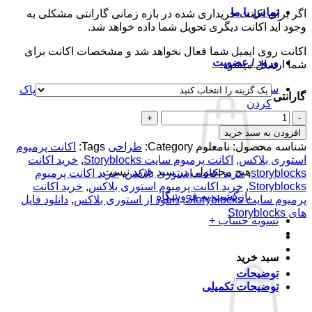
تا
تماس با ما
اگر برای اکانت خریداری شده در بازه زمانی گارانتی مشکلی به
تومان100,000
وجود آید اکانت دیگری تحویل شما داده خواهد شد.
اکانت روی ایمیل شما فعال نخواهد شد و مشخصات اکانت برای
ورود / عضویت
شما ارسال میشود.
سبد خرید /
تومان
0
پاک
گارانتی
کردن
اکانت
پرمیوم
افزودن به سبد خرید
StoryBlocks
شناسه محصول:
نامعلوم
Category:
طراحی
Tags:
اکانت پرمیوم
عدد
استوری بلاکس
,
اکانت پرمیوم سایت Storyblocks
,
خرید اکانت
هیچ محصولی در سبد خرید نیست.
storyblocks
,
خرید اکانت استوری بلاکس
,
خرید اکانت پرمیوم
Storyblocks
,
خرید اکانت پرمیوم استوری بلاکس
,
خرید اکانت
بازگشت به فروشگاه
پرمیوم سایت Storyblocks
,
دانلود از استوری بلاکس
,
دانلود فایل
های Storyblocks
تسویه حساب
+
سبد خرید
توضیحات
توضیحات تکمیلی