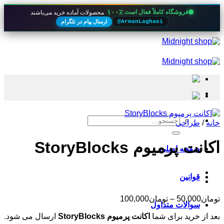
۱۰۰٪
فروشگاه کاملاً فعال است
محصولات آماده خرید می‌باشند
ارسال پیام در تلگرام
@ArmanLaghaei
Skip
to
content
جستجو
خانه
/
طراحی
برای:
اکانت پرمیوم StoryBlocks
صفحه اصلی
قوانین
محدوده
تومان
50,000
–
تومان
100,000
سوالات متداول
قیمت:
بعد از خرید برای شما
اکانت پرمیوم StoryBlocks
ارسال می شود.
تومان50,000