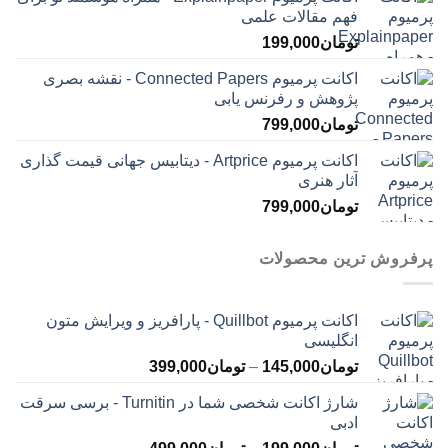
فهم مقالات علمی
تومان
199,000
اکانت پرمیوم Connected Papers - نقشه بصری
پژوهش و رفرنس یابی
تومان
799,000
اکانت پرمیوم Artprice - دیتابیس جهانی قیمت ‌گذاری
آثار هنری
تومان
799,000
پرفروش ترین محصولات
اکانت پرمیوم Quillbot - پارافریز و ویرایش متون
انگلیسی
محدوده
تومان
145,000
–
تومان
399,000
قیمت:
شارژ اکانت شخصی شما در Turnitin - برسی سرقت
تومان145,000
ادبی
تا
محدوده