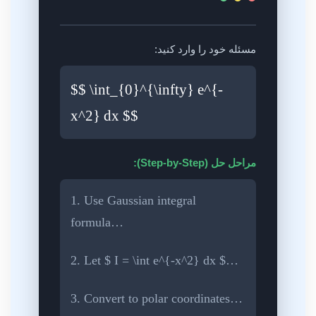
مسئله خود را وارد کنید:
$$ \int_{0}^{\infty} e^{-
x^2} dx $$
مراحل حل (Step-by-Step):
1. Use Gaussian integral
formula…
2. Let $ I = \int e^{-x^2} dx $…
3. Convert to polar coordinates…