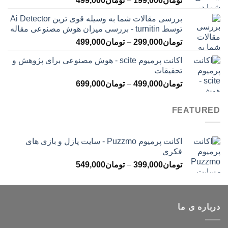
تومان
199,000
–
تومان
499,000
تومان399,000
قیمت:
بررسی مقالات شما به وسیله قوی ترین Ai Detector
تومان199,000
توسط turnitin - بررسی میزان هوش مصنوعی مقاله
تا
محدوده
تومان
299,000
–
تومان
499,000
تومان499,000
قیمت:
اکانت پرمیوم scite - هوش مصنوعی برای پژوهش و
تومان299,000
تحقیقات
تا
محدوده
تومان
499,000
–
تومان
699,000
تومان499,000
قیمت:
تومان499,000
FEATURED
تا
تومان699,000
اکانت پرمیوم Puzzmo - سایت پازل و بازی های
فکری
محدوده
تومان
399,000
–
تومان
549,000
قیمت:
تومان399,000
تا
درباره ی ما
تومان549,000