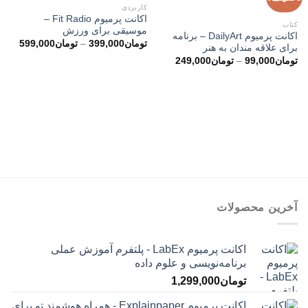
کاربردی
اکانت پرمیوم Fit Radio –
کتاب
موسیقی برای ورزش
اکانت پرمیوم DailyArt – برنامه
محدو
تومان
399,000
–
تومان
599,000
برای علاقه مندان به هنر
قیمت
محدوده
تومان
99,000
–
تومان
249,000
قیمت:
تا
تومان99,000
تومان99,000
تا
تومان249,000
آخرین محصولات
اکانت پرمیوم LabEx - پلتفرم آموزش عملی
برنامه‌نویسی و علوم داده
تومان
1,299,000
اکانت پرمیوم Explainpaper - همراه هوشمند تو برای