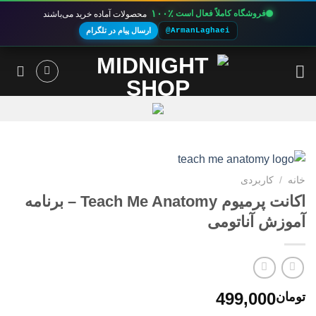
۱۰۰٪
فروشگاه کاملاً فعال است
محصولات آماده خرید می‌باشند
@ArmanLaghaei
ارسال پیام در تلگرام
Ski
t
conten
خانه
/
کاربردی
اکانت پرمیوم Teach Me Anatomy – برنامه
آموزش آناتومی
499,000
تومان