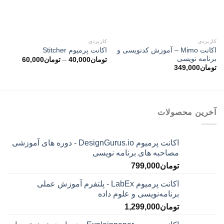
کاربردی
کاربردی
اکانت Mimo – آموزش کدنویسی و
اکانت پرمیوم Stitcher
برنامه نویسی
محدوده
تومان
40,000
–
تومان
60,000
قیمت:
تومان
349,000
توما
تا
تومان60,000
آخرین محصولات
اکانت پرمیوم DesignGurus.io - دوره ‌های آموزشی
مصاحبه ‌های برنامه نویسی
تومان
799,000
اکانت پرمیوم LabEx - پلتفرم آموزش عملی
برنامه‌نویسی و علوم داده
تومان
1,299,000