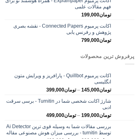
اکانت پرمیوم Explainpaper - همراه هوشمند تو برای
فهم مقالات علمی
تومان
199,000
اکانت پرمیوم Connected Papers - نقشه بصری
پژوهش و رفرنس یابی
تومان
799,000
پرفروش ترین محصولات
اکانت پرمیوم Quillbot - پارافریز و ویرایش متون
انگلیسی
محدوده
تومان
145,000
–
تومان
399,000
قیمت:
شارژ اکانت شخصی شما در Turnitin - برسی سرقت
تومان145,000
ادبی
تا
محدوده
تومان
199,000
–
تومان
499,000
تومان399,000
قیمت:
بررسی مقالات شما به وسیله قوی ترین Ai Detector
تومان199,000
توسط turnitin - بررسی میزان هوش مصنوعی مقاله
تا