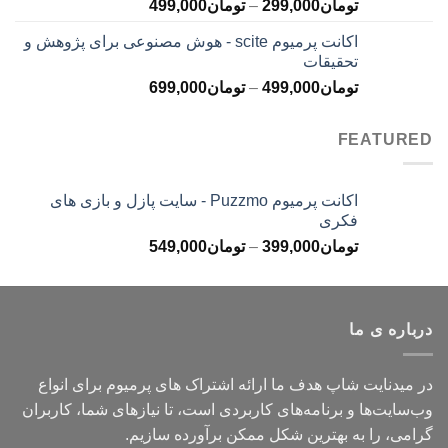
محدوده
تومان
299,000
–
تومان
499,000
تومان499,000
قیمت:
اکانت پرمیوم scite - هوش مصنوعی برای پژوهش و
تومان299,000
تحقیقات
تا
محدوده
تومان
499,000
–
تومان
699,000
تومان499,000
قیمت:
تومان499,000
FEATURED
تا
تومان699,000
اکانت پرمیوم Puzzmo - سایت پازل و بازی های
فکری
محدوده
تومان
399,000
–
تومان
549,000
قیمت:
تومان399,000
تا
درباره ی ما
تومان549,000
در میدنایت شاپ هدف ما ارائه اشتراک های پرمیوم برای انواع
وب‌سایت‌ها و برنامه‌های کاربردی است، تا نیازهای شما، کاربران
گرامی، را به بهترین شکل ممکن برآورده سازیم.