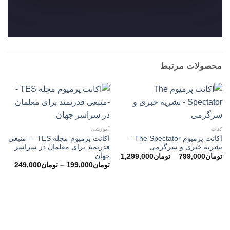
محصولات مرتبط
کتاب
آموزشی
اکانت پرمیوم The Spectator –
اکانت پرمیوم مجله TES – -منبعی
نشریه خبری و سرگرمی
قدرتمند برای معلمان در سراسر
جهان
محدوده
تومان
799,000
–
تومان
1,299,000
قیمت:
محدو
تومان
199,000
–
تومان
249,000
تومان799,000
قیمت
تا
تومان1,299,000
تا
تومان49,000