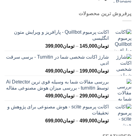
پرفروش ترین محصولات
اکانت پرمیوم Quillbot - پارافریز و ویرایش متون
انگلیسی
محدوده
تومان
145,000
–
تومان
399,000
قیمت:
شارژ اکانت شخصی شما در Turnitin - برسی سرقت
تومان145,000
ادبی
تا
محدوده
تومان
199,000
–
تومان
499,000
تومان399,000
قیمت:
بررسی مقالات شما به وسیله قوی ترین Ai Detector
تومان199,000
توسط turnitin - بررسی میزان هوش مصنوعی مقاله
تا
محدوده
تومان
299,000
–
تومان
499,000
تومان499,000
قیمت:
اکانت پرمیوم scite - هوش مصنوعی برای پژوهش و
تومان299,000
تحقیقات
تا
محدوده
تومان
499,000
–
تومان
699,000
تومان499,000
قیمت:
تومان499,000