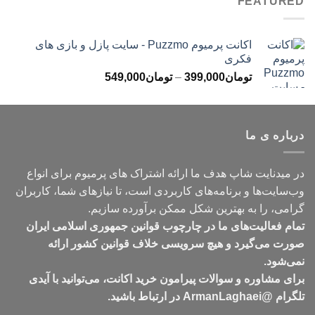
FEATURED
تا
تومان699,000
اکانت پرمیوم Puzzmo - سایت پازل و بازی های
فکری
محدوده
تومان
399,000
–
تومان
549,000
قیمت:
تومان399,000
تا
درباره ی ما
تومان549,000
در میدنایت شاپ هدف ما ارائه اشتراک های پرمیوم برای انواع
وب‌سایت‌ها و برنامه‌های کاربردی است، تا نیازهای شما، کاربران
گرامی، را به بهترین شکل ممکن برآورده سازیم.
تمام فعالیت‌های ما در چارچوب قوانین جمهوری اسلامی ایران
صورت می‌گیرد و هیچ سرویسی خلاف قوانین کشور ارائه
نمی‌شود.
برای مشاوره و سوالات پیرامون خرید اکانت، می‌توانید با آیدی
تلگرام @ArmanLaghaei در ارتباط باشید.