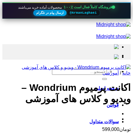
۱۰۰٪
فروشگاه کاملاً فعال است
محصولات آماده خرید می‌باشند
ارسال پیام در تلگرام
@ArmanLaghaei
Skip
to
content
جستجو
خانه
/
آموزشی
برای:
اکانت پرمیوم Wondrium –
صفحه اصلی
ویدیو و کلاس های آموزشی
قوانین
سوالات متداول
تومان
599,000