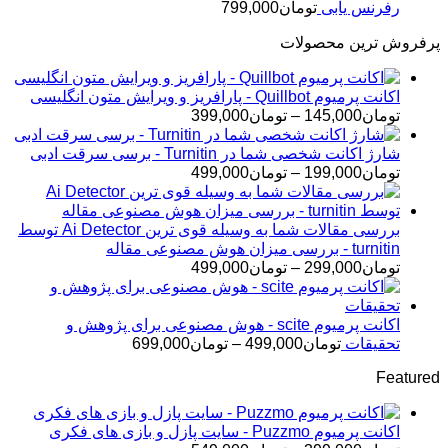
رفرنس یابی
تومان
799,000
پرفروش ترین محصولات
اکانت پرمیوم Quillbot - پارافریز و ویرایش متون انگلیسی
محدوده
تومان
145,000
–
تومان
399,000
قیمت:
تومان145,000
شارژ اکانت شخصی شما در Turnitin - برسی سرقت ادبی
تا
محدوده
تومان
199,000
–
تومان
499,000
تومان399,000
قیمت:
تومان199,000
تا
بررسی مقالات شما به وسیله قوی ترین Ai Detector توسط
تومان499,000
turnitin - بررسی میزان هوش مصنوعی مقاله
محدوده
تومان
299,000
–
تومان
499,000
قیمت:
تومان299,000
تا
اکانت پرمیوم scite - هوش مصنوعی برای پژوهش و
تومان499,000
محدوده
تحقیقات
تومان
499,000
–
تومان
699,000
قیمت:
Featured
تومان499,000
تا
تومان699,000
اکانت پرمیوم Puzzmo - سایت پازل و بازی های فکری