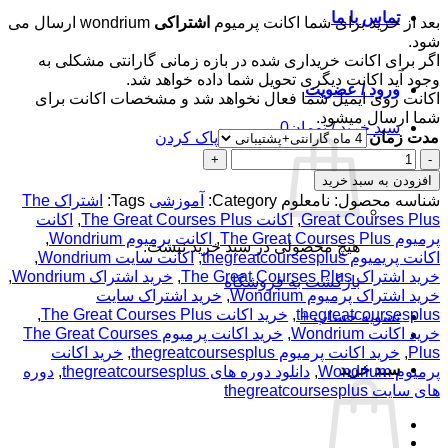
تماس با ما
بعد از خرید برای شما اکانت پرمیوم
اشتراکی
wondrium ارسال می
شود.
اگر برای اکانت خریداری شده در بازه زمانی گارانتی مشکلی به
وجود آید اکانت دیگری تحویل شما داده خواهد شد.
ورود / عضویت
اکانت روی ایمیل شما فعال نخواهد شد و مشخصات اکانت برای
شما ارسال میشود.
سبد خرید /
تومان
0
مدت زمان
پاک کردن
اکانت
پرمیوم
افزودن به سبد خرید
Wondrium
شناسه محصول:
نامعلوم
Category:
آموزشی
Tags:
اشتراک The
-
Great Courses Plus
,
اکانت The Great Courses Plus
,
اکانت
ویدیو
پرمیوم The Great Courses Plus
,
اکانت پرمیوم Wondrium
,
هیچ محصولی در سبد خرید نیست.
و
اکانت پریمیوم thegreatcoursesplus
,
اکانت سایت Wondrium
,
کلاس
خرید اشتراک The Great Courses Plus
,
خرید اشتراک Wondrium
,
بازگشت به فروشگاه
های
خرید اشتراک پرمیوم Wondrium
,
خرید اشتراک سایت
آموزشی
thegreatcoursesplus
,
خرید اکانت The Great Courses Plus
,
تسویه حساب
+
عدد
خرید اکانت Wondrium
,
خرید اکانت پرمیوم The Great Courses
Plus
,
خرید اکانت پرمیوم thegreatcoursesplus
,
خرید اکانت
سبد خرید
پرمیوم Wondrium
,
دانلود دوره های thegreatcoursesplus
,
دوره
های سایت thegreatcoursesplus