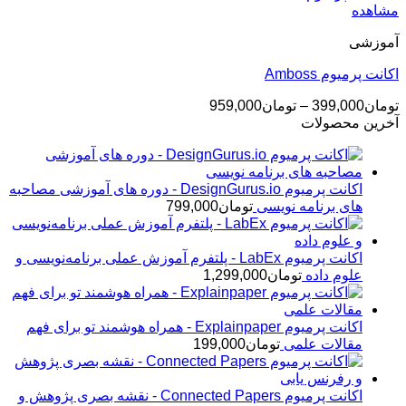
تومان90,000
مشاهده
تا
آموزشی
تومان299,000
اکانت پرمیوم Amboss
محدوده
تومان
399,000
–
تومان
959,000
قیمت:
آخرین محصولات
تومان399,000
تا
تومان959,000
اکانت پرمیوم DesignGurus.io - دوره ‌های آموزشی مصاحبه
‌های برنامه نویسی
تومان
799,000
اکانت پرمیوم LabEx - پلتفرم آموزش عملی برنامه‌نویسی و
علوم داده
تومان
1,299,000
اکانت پرمیوم Explainpaper - همراه هوشمند تو برای فهم
مقالات علمی
تومان
199,000
اکانت پرمیوم Connected Papers - نقشه بصری پژوهش و