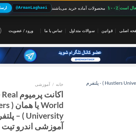
۱۰۰٪
فعال است
@ArmanLaghaei
ارسال
محصولات آماده خرید می‌باشند
حه اصلی
قوانین
سوالات متداول
تماس با ما
ورود / عضویت
خانه
/
آموزشی
اکانت پرمیوم 
World یا
University ) – پل
آموزشی اندرو تیت