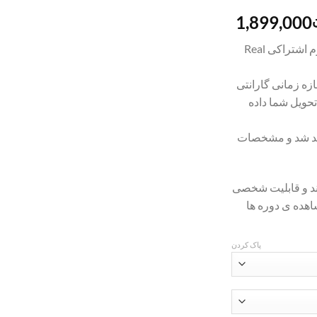
محدوده
1,899,000
قیمت:
بعد از خرید برای شما اکانت پرمیوم اشتراکی Real
تومان1,299,000
تا
زه زمانی گارانتی
تومان1,899,000
حویل شما داده
اهد شد و مشخصات
ند و قابلیت شخصی
هده ی دوره ها
پاک کردن