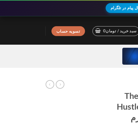
 پیام در تلگرام
سبد خرید /
تومان
0
تسویه حساب
The Real
 همان ( Hustlers
تفرم