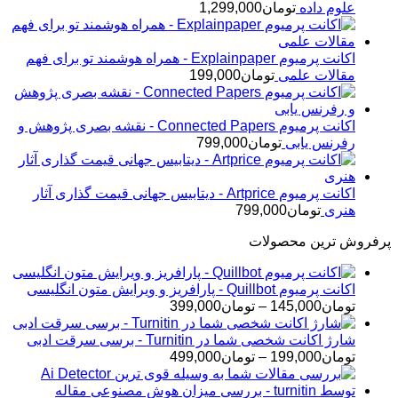
علوم داده
تومان
1,299,000
اکانت پرمیوم Explainpaper - همراه هوشمند تو برای فهم
مقالات علمی
تومان
199,000
اکانت پرمیوم Connected Papers - نقشه بصری پژوهش و
رفرنس یابی
تومان
799,000
اکانت پرمیوم Artprice - دیتابیس جهانی قیمت ‌گذاری آثار
هنری
تومان
799,000
پرفروش ترین محصولات
اکانت پرمیوم Quillbot - پارافریز و ویرایش متون انگلیسی
محدوده
تومان
145,000
–
تومان
399,000
قیمت:
تومان145,000
شارژ اکانت شخصی شما در Turnitin - برسی سرقت ادبی
تا
محدوده
تومان
199,000
–
تومان
499,000
تومان399,000
قیمت:
تومان199,000