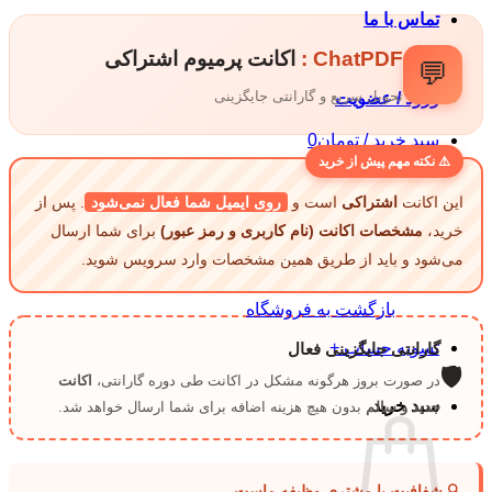
قیمت:
تماس با ما
تومان759,000
تا
ChatPDF :
اکانت پرمیوم اشتراکی
💬
تومان1,199,000
تحویل سریع و گارانتی جایگزینی
ورود / عضویت
سبد خرید /
تومان
0
⚠️ نکته مهم پیش از خرید
این اکانت
اشتراکی
است و
روی ایمیل شما فعال نمی‌شود
. پس از
خرید،
مشخصات اکانت (نام کاربری و رمز عبور)
برای شما ارسال
می‌شود و باید از طریق همین مشخصات وارد سرویس شوید.
هیچ محصولی در سبد خرید نیست.
بازگشت به فروشگاه
تسویه حساب
+
گارانتی جایگزینی فعال
🛡️
در صورت بروز هرگونه مشکل در اکانت طی دوره گارانتی،
اکانت
سبد خرید
جدید و سالم
بدون هیچ هزینه اضافه برای شما ارسال خواهد شد.
🔍 شفافیت با مشتری وظیفه ماست