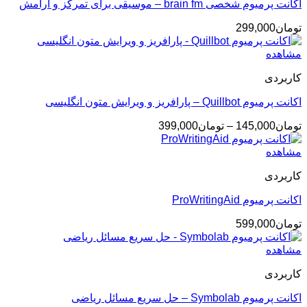
اکانت پرمیوم شخصی brain fm – موسیقی برای تمرکز و آرامش
تومان
299,000
مشاهده
کاربردی
اکانت پرمیوم Quillbot – پارافریز و ویرایش متون انگلیسی
محدوده
تومان
145,000
–
تومان
399,000
قیمت:
تومان145,000
مشاهده
تا
کاربردی
تومان399,000
اکانت پرمیوم ProWritingAid
تومان
599,000
مشاهده
کاربردی
اکانت پرمیوم Symbolab – حل سریع مسائل ریاضی