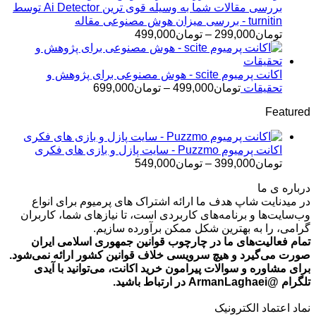
تا
بررسی مقالات شما به وسیله قوی ترین Ai Detector توسط
تومان499,000
turnitin - بررسی میزان هوش مصنوعی مقاله
محدوده
تومان
299,000
–
تومان
499,000
قیمت:
تومان299,000
تا
اکانت پرمیوم scite - هوش مصنوعی برای پژوهش و
تومان499,000
محدوده
تحقیقات
تومان
499,000
–
تومان
699,000
قیمت:
Featured
تومان499,000
تا
تومان699,000
اکانت پرمیوم Puzzmo - سایت پازل و بازی های فکری
محدوده
تومان
399,000
–
تومان
549,000
قیمت:
درباره ی ما
تومان399,000
در میدنایت شاپ هدف ما ارائه اشتراک های پرمیوم برای انواع
تا
وب‌سایت‌ها و برنامه‌های کاربردی است، تا نیازهای شما، کاربران
تومان549,000
گرامی، را به بهترین شکل ممکن برآورده سازیم.
تمام فعالیت‌های ما در چارچوب قوانین جمهوری اسلامی ایران
صورت می‌گیرد و هیچ سرویسی خلاف قوانین کشور ارائه نمی‌شود.
برای مشاوره و سوالات پیرامون خرید اکانت، می‌توانید با آیدی
تلگرام @ArmanLaghaei در ارتباط باشید.
نماد اعتماد الکترونیک