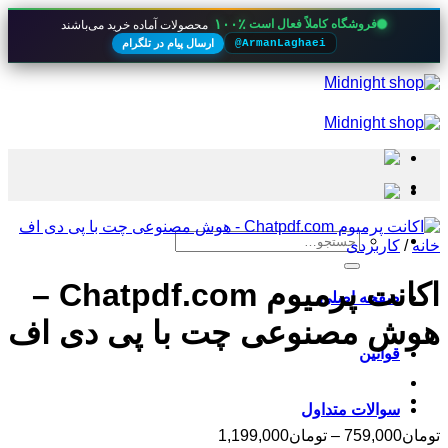
۱۰۰٪
فروشگاه کاملاً فعال است
محصولات آماده خرید می‌باشند
ارسال پیام در تلگرام
@ArmanLaghaei
Skip
to
content
جستجو
خانه
/
کاربردی
برای:
اکانت پرمیوم Chatpdf.com –
صفحه اصلی
هوش مصنوعی چت با پی دی اف
قوانین
سوالات متداول
محدوده
تومان
759,000
–
تومان
1,199,000