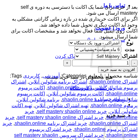
تماس با ما
بعد از خرید برای شما یک اکانت با دسترسی به دوره ی self
mastery ارسال می شود.
اگر برای اکانت خریداری شده در بازه زمانی گارانتی مشکلی به
وجود آید اکانت دیگری تحویل شما داده خواهد شد.
ورود / عضویت
اکانت روی ایمیل شما فعال نخواهد شد و مشخصات اکانت برای
شما ارسال میشود.
سبد خرید /
تومان
0
نوع
مدت
اشتراک
پاک کردن
اکانت
پرمیوم
افزودن به سبد خرید
Shaolin.online
شناسه محصول:
نامعلوم
Categories:
آموزشی
,
کاربردی
Tags:
هیچ محصولی در سبد خرید نیست.
-
اشتراک shaolin.online
,
اشتراک برنامه شائولین آنلاین
,
اشتراک
دوره
پرمیوم شائولین آنلاین
,
اکانت shaolin.online
,
اکانت پرمیوم
بازگشت به فروشگاه
ی
shaolin.online
,
اکانت پرمیوم شائولین آنلاین
,
اکانت پریمیوم
آموزشی
تسویه حساب
+
شائولین آنلاین
,
برنامه shaolin.online
,
برنامه شائولین آنلاین
,
شائولین
پرمیوم shaolin.online
,
تهیه اشتراک شائولین آنلاین
,
تهیه اکانت
عدد
شائولین آنلاین
,
خرید self mastery shaolin online
,
خرید
سبد خرید
shaolin.online
,
خرید اشتراک self mastery shaolin online
,
خرید
اشتراک shaolin.online
,
خرید اشتراک برنامه shaolin.online
,
خرید
اشتراک پرمیوم shaolin.online
,
خرید اشتراک پریمیوم
shaolin.online
,
خرید اشتراک سرویس self mastery shaolin