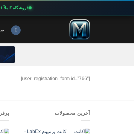
فروشگاه کاملاً 
Ski
t
صف
conten
[user_registration_form id=”766″]
آخرین محصولات
پرفر
اکانت پرمیوم LabEx -