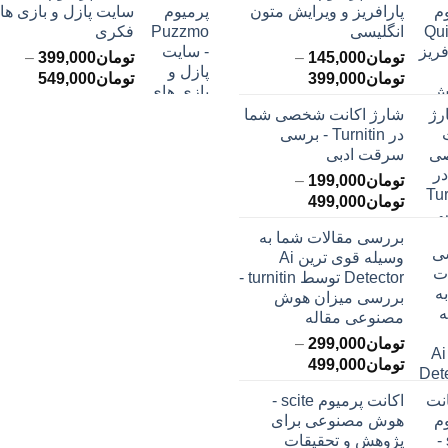
پارافریز و ویرایش متون
سایت پازل و بازی ها
انگلیسی
فکری
تومان
145,000
–
تومان
399,000
–
محدوده
محدود
تومان
399,000
تومان
549,000
قیمت:
قیمت:
شارژ اکانت شخصی شما
تومان145,000
ت
در Turnitin - برسی
تا
تا
سرقت ادبی
تومان399,000
تومان549,000
تومان
199,000
–
محدوده
تومان
499,000
قیمت:
بررسی مقالات شما به
تومان199,000
وسیله قوی ترین Ai
تا
Detector توسط turnitin -
تومان499,000
بررسی میزان هوش
مصنوعی مقاله
تومان
299,000
–
محدوده
تومان
499,000
قیمت:
اکانت پرمیوم scite -
تومان299,000
هوش مصنوعی برای
تا
پژوهش و تحقیقات
تومان499,000