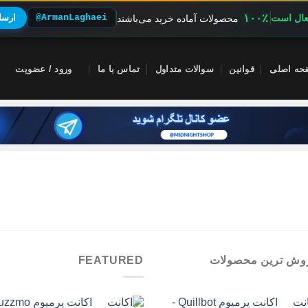
۱۰۰٪
فعال است
@ArmanLaghaei
ارسال
محصولات آماده خرید می‌باشند
حه اصلی
قوانین
سوالات متداول
تماس با ما
ورود / عضویت
وش ترین محصولات
FEATURED
اکانت پرمیوم Quillbot -