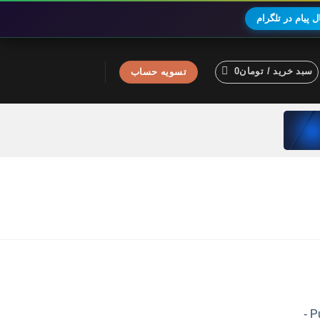
 پیام در تلگرام
سبد خرید /
تومان
0
تسویه حساب
اکانت پرمیوم Puzzmo -