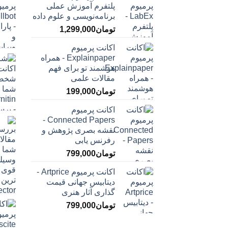
پلتفرم آموزش عملی
برنامه‌نویسی و علوم داده
تومان
1,299,000
اکانت پرمیوم
Explainpaper - همراه
هوشمند تو برای فهم
مقالات علمی
تومان
199,000
اکانت پرمیوم
Connected Papers -
نقشه بصری پژوهش و
رفرنس یابی
تومان
799,000
اکانت پرمیوم Artprice -
دیتابیس جهانی قیمت
‌گذاری آثار هنری
تومان
799,000